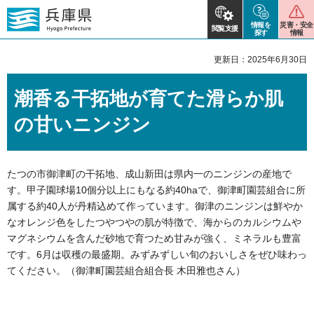
情報を
災害・安全
閲覧支援
探す
情報
更新日：2025年6月30日
潮香る干拓地が育てた滑らか肌
の甘いニンジン
たつの市御津町の干拓地、成山新田は県内一のニンジンの産地で
す。甲子園球場10個分以上にもなる約40haで、御津町園芸組合に所
属する約40人が丹精込めて作っています。御津のニンジンは鮮やか
なオレンジ色をしたつやつやの肌が特徴で、海からのカルシウムや
マグネシウムを含んだ砂地で育つため甘みが強く、ミネラルも豊富
です。6月は収穫の最盛期。みずみずしい旬のおいしさをぜひ味わっ
てください。（御津町園芸組合組合長 木田雅也さん）