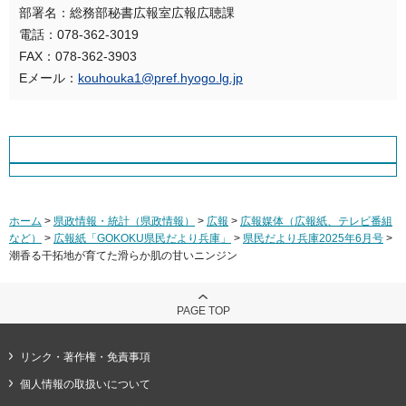
部署名：総務部秘書広報室広報広聴課
電話：078-362-3019
FAX：078-362-3903
Eメール：
kouhouka1@pref.hyogo.lg.jp
ホーム
>
県政情報・統計（県政情報）
>
広報
>
広報媒体（広報紙、テレビ番組
など）
>
広報紙「GOKOKU県民だより兵庫」
>
県民だより兵庫2025年6月号
>
潮香る干拓地が育てた滑らか肌の甘いニンジン
PAGE TOP
リンク・著作権・免責事項
個人情報の取扱いについて