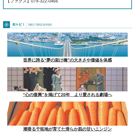
【ファクス】079-322-0466
世界に誇る“夢の架け橋”の大きさや価値を体感
“心の復興”を掲げて20年 より愛される劇場へ
潮香る干拓地が育てた滑らか肌の甘いニンジン