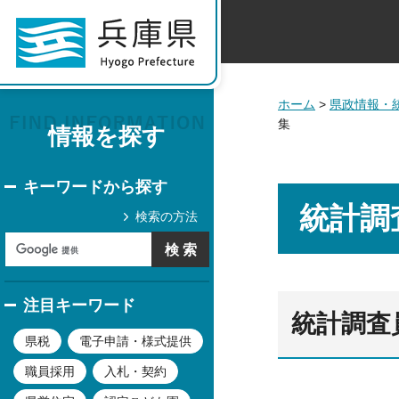
ホーム
>
県政情報・
集
情報を探す
キーワードから探す
統計調
検索の方法
注目キーワード
統計調査
県税
電子申請・様式提供
職員採用
入札・契約