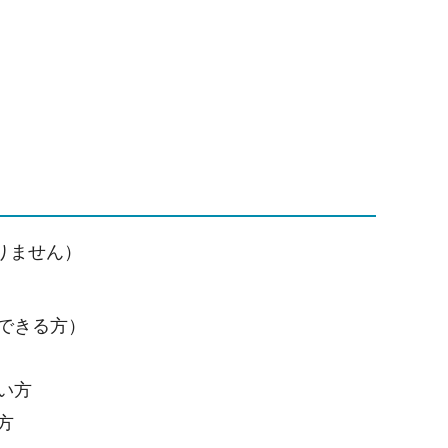
りません）
できる方）
い方
方