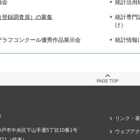
協会
統計活用
（登録調査員）の募集
統計専門
け）
グラフコンクール優秀作品展示会
統計情報
PAGE TOP
3
リンク・著
戸市中央区下山手通5丁目10番1号
ウェブアク
-7711（代表）