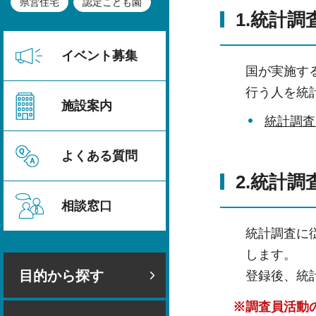
県営住宅
認定こども園
1.統計調
イベント募集
国が実施す
行う人を統
施設案内
統計調査
よくある質問
2.統計
相談窓口
統計調査に
します。
目的から探す
登録後、統
※調査員活動