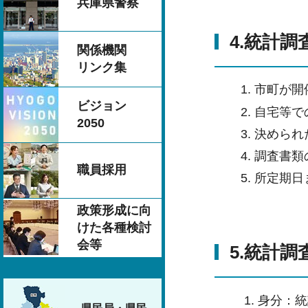
兵庫県警察
4.統計
関係機関
リンク集
市町が開
ビジョン
自宅等で
2050
決められ
調査書類
職員採用
所定期日
政策形成に向
けた各種検討
会等
5.統計
身分：統