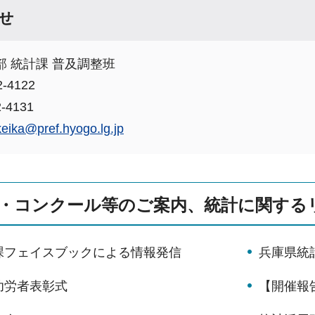
せ
 統計課 普及調整班
-4122
-4131
keika@pref.hyogo.lg.jp
・コンクール等のご案内、統計に関する
課フェイスブックによる情報発信
兵庫県統
功労者表彰式
【開催報