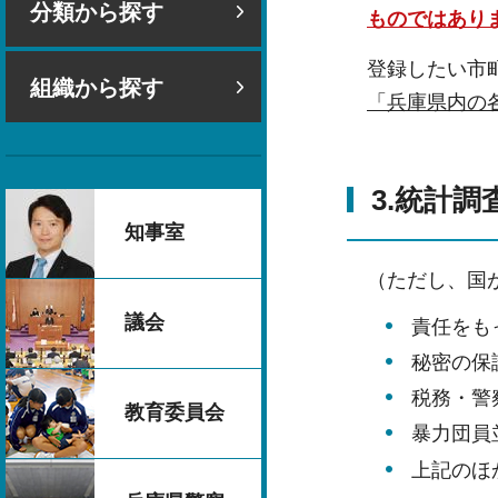
分類から探す
ものではあり
登録したい市
組織から探す
「兵庫県内の
3.統計
知事室
（ただし、国
議会
責任をも
秘密の保
税務・警
教育委員会
暴力団員
上記のほ