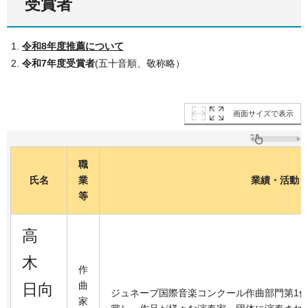
受賞者
令和8年度推薦について
令和7年度受賞者
(五十音順、敬称略）
画面サイズで表示
職
氏名
業
業績・活動
等
高
木
作
曲
日向
ジュネーブ国際音楽コンクール作曲部門第1
家