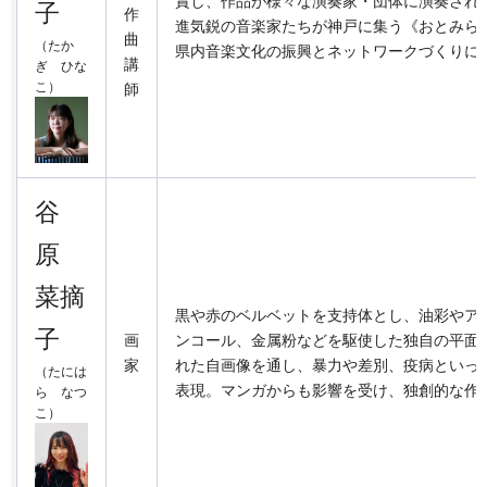
賞し、作品が様々な演奏家・団体に演奏され
子
作
進気鋭の音楽家たちが神戸に集う《おとみらい
曲
（たか
県内音楽文化の振興とネットワークづくりに
講
ぎ ひな
こ）
師
谷
原
菜摘
黒や赤のベルベットを支持体とし、油彩やア
子
画
ンコール、金属粉などを駆使した独自の平面
家
れた自画像を通し、暴力や差別、疫病といっ
（たには
表現。マンガからも影響を受け、独創的な作
ら なつ
こ）