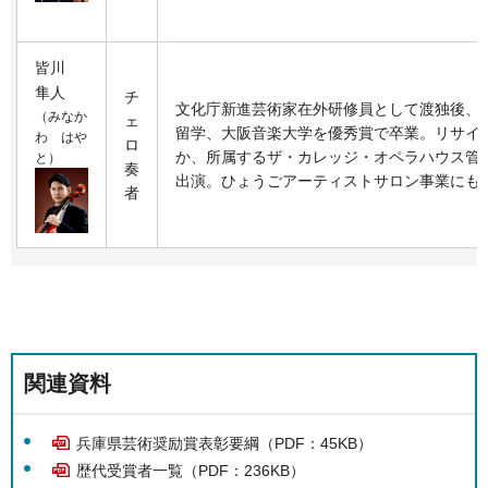
皆川
隼人
チ
文化庁新進芸術家在外研修員として渡独後、
（みなか
ェ
留学、大阪音楽大学を優秀賞で卒業。リサイ
わ はや
ロ
か、所属するザ・カレッジ・オペラハウス管
と）
奏
出演。ひょうごアーティストサロン事業にも
者
関連資料
兵庫県芸術奨励賞表彰要綱（PDF：45KB）
歴代受賞者一覧（PDF：236KB）