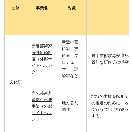
団体
事業名
対象
新進の芸
新進芸術家
術家、技
海外研修制
術者、プ
若手芸術家等が海外
度（外部サ
ロデュー
践的な研修等に従事
イトへリン
サー、評
ク）
論家など
文化庁
文化芸術創
地域の実情を踏まえ
造拠点形成
地方公共
の推進のために、地
事業（外部
団体
て行う文化芸術拠点
サイトへリ
する。
ンク）