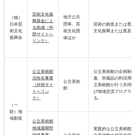
芸術文化振
地方公共
（独）
興基金によ
団体、芸
日本芸
芸術の創造または普
る助成（外
術文化
術文化団
文化振興または普及
部サイトへ
振興会
体ほか
リンク）
公立美術館
公立美術館の企画制
活性化事業
進、所蔵品の利活用
公立美術
（外部サイ
立美術館が行う共同
館
トへリン
び地域交流プログラ
ク）
る。
（一
財）地
域創造
公立美術館
地域展開型
実践的な公立美術館
研修事業