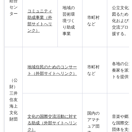
総合
セン
地域の
公立文化
コミュニティ
ター
芸術環
図るため
助成事業（外
市町村
境づく
化および
部サイトへリ
など
り助成
交流プロ
ンク）
事業
援する。
各地の公
地域住民のためのコンサー
市町村
奏家を派
ト（外部サイトへリンク）
など
トを提供
（公
財）
三井
住友
海上
文化
国内の
文化の国際交流活動に対す
音楽や郷
財団
アマチ
る助成（外部サイトへリン
な国際交
ュア団
ク）
団体を支