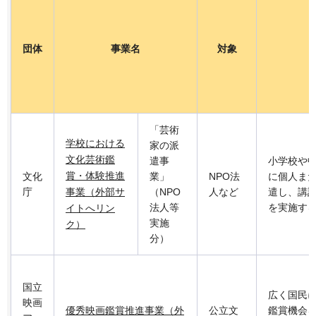
団体
事業名
対象
「芸術
学校における
家の派
文化芸術鑑
遣事
小学校や
賞・体験推進
文化
業」
NPO法
に個人ま
庁
事業（外部サ
（NPO
人など
遣し、講
法人等
を実施す
イトへリン
実施
ク）
分）
国立
広く国民
映画
優秀映画鑑賞推進事業（外
公立文
鑑賞機会