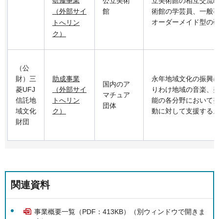
公立美術
立美術館の相互交流
（外部サイ
館
術館の学芸員、一般
オーダーメイド型の
トへリン
ク）
（公
財）三
助成事業
永年地域文化の振興
国内のア
菱UFJ
（外部サイ
りわけ地域の音楽、
マチュア
信託地
トへリン
能の各分野において
団体
域文化
ク）
動に対して支援する
財団
関連資料
事業概要一覧（PDF：413KB）（別ウィンドウで開きま