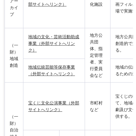
アー
部サイトへリンク）
化施設
画フィル
カイ
場で実施
ブ
地方公
地域の文化・芸術活動助成
地方公共
共団
事業（外部サイトへリン
創造的で
（一
体、指
ク）
る。
財）
定管理
地域
者、実
創造
地域伝統芸能等保存事業
地域の伝
行委員
（外部サイトへリンク）
るための
会など
宝くじの
宝くじ文化公演事業（外部
市町村
て、地域
サイトへリンク）
など
劇及び文
供する。
（一
財）
自治