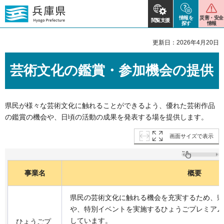
情報を
災害・安全
閲覧支援
探す
情報
更新日：2026年4月20日
芸術文化の鑑賞・参加機会の提供
県民が様々な芸術文化に触れることができるよう、優れた芸術作品
の鑑賞の機会や、日頃の活動の成果を発表する場を提供します。
画面サイズで表示
事業名
概要
県民の芸術文化に触れる機会を充実するため、県
や、特別イベントを実施するひょうごプレミアム
しています。
ひょうごプ