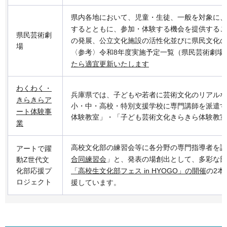
県内各地において、児童・生徒、一般を対象に、
するとともに、参加・体験する機会を提供するこ
県民芸術劇
の発展、公立文化施設の活性化並びに県民文化の
場
〈参考〉令和8年度実施予定一覧（県民芸術劇場
たら適宜更新いたします
わくわく・
兵庫県では、子どもや若者に芸術文化のリアルな
きらきらア
小・中・高校・特別支援学校に専門講師を派遣す
ート体験事
体験教室」・「子ども芸術文化きらきら体験教室
業
高校文化部の練習会等に各分野の専門指導者を講
アートで躍
合同練習会
」と、発表の場創出として、多彩な部
動Z世代文
化部応援プ
「高校生文化部フェス in HYOGO」の開催
の2本
ロジェクト
援しています。