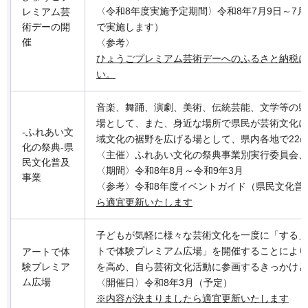
〈令和8年度実施予定期間〉令和8年7月9日～7
レミアム芸
術デーの開
で実施します）
催
〈参考〉
ひょうごプレミアム芸術デーへのふるさと納税に
い。
音楽、舞踊、演劇、美術、伝統芸能、文学等の県
場として、また、身近な場所で県民が芸術文化に
-ふれあい文
域文化の裾野を広げる場として、県内各地で22
化の祭典-県
〈主催〉ふれあい文化の祭典事業別実行委員会、
民文化普及
〈期間〉令和8年8月～令和9年3月
事業
〈参考〉令和8年度イベントガイド（県民文化普
ら適宜更新いたします
子どもが気軽に様々な芸術文化を一度に「する」
トで体験プレミアム広場」を開催することにより
アートで体
験プレミア
を高め、自ら芸術文化活動に参画するきっかけと
ム広場
〈開催日〉令和8年3月（予定）
※内容が決まりましたら適宜更新いたします