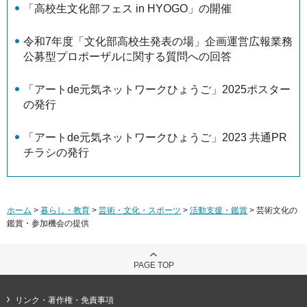
「高校生文化部フェス in HYOGO」の開催
令和7年度「文化部高校生発表の場」企画運営広報業務
公募型プロポーザルに関する質問への回答
「アートde元気ネットワークひょうご」2025ポスター
の発行
「アートde元気ネットワークひょうご」2023 共通PR
チラシの発行
ホーム
>
暮らし・教育
>
芸術・文化・スポーツ
>
活動支援・鑑賞
> 芸術文化の
鑑賞・参加機会の提供
PAGE TOP
リンク・著作権・免責事項