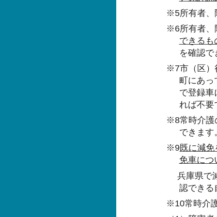
※5所有者
※6所有者
できるも
を確認で
※7市（区
町にあっ
で登録車
れば不要
※8常時介
できます
※9
既に減免
免車につ
兵庫県で減
認できる
※10常時介