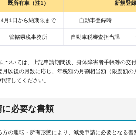
既所有車（注1）
新規登
4月1日から納期限まで
自動車登録時
管轄県税事務所
自動車税審査担当課
税については、上記申請期間後、身体障害者手帳等の交
翌月以後の月数に応じ、年税額の月割相当額（限度額の
に申請してください。
請に必要な書類
る方の運転・所有形態により、減免申請に必要となる書