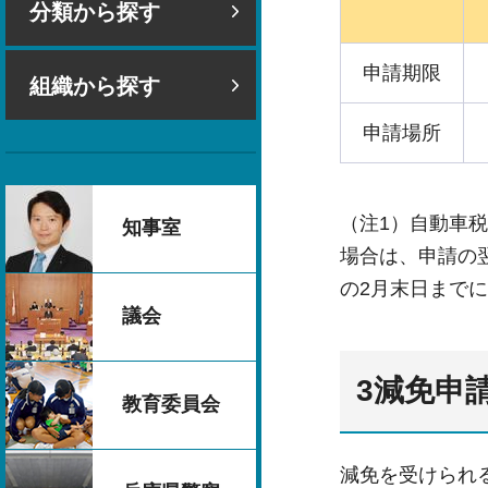
分類から探す
申請期限
組織から探す
申請場所
（注1）自動車
知事室
場合は、申請の
の2月末日まで
議会
3減免申
教育委員会
減免を受けられ