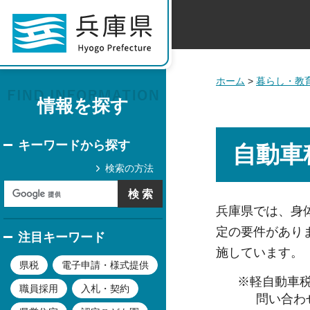
ホーム
>
暮らし・教
情報を探す
キーワードから探す
自動車
検索の方法
兵庫県では、身
定の要件があり
注目キーワード
施しています。
県税
電子申請・様式提供
※軽自動車
職員採用
入札・契約
問い合わ