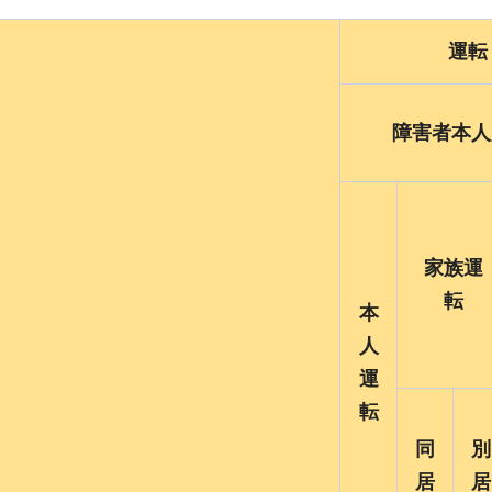
運転
障害者本人
家族運
転
本
人
運
転
同
別
居
居