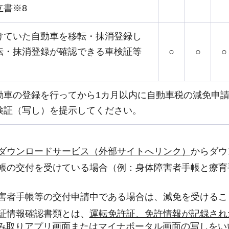
立書※8
けていた自動車を移転・抹消登録し
転・抹消登録が確認できる車検証等
○
○
○
動車の登録を行ってから1カ月以内に自動車税の減免申
検証（写し）を提示してください。
ダウンロードサービス（外部サイトへリンク）
からダウ
手帳の交付を受けている場合（例：身体障害者手帳と療育
障害者手帳等の交付申請中である場合は、減免を受けるこ
証情報確認書類とは、
運転免許証、免許情報が記録され
み取りアプリ画面またはマイナポータル画面の写し
をい