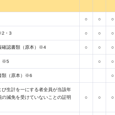
○
○
○
2・3
○
○
○
報確認書類（原本）※4
○
○
○
）※5
○
○
書類（原本）※6
○
よび生計を一にする者全員が当該年
税の減免を受けていないことの証明
○
○
○