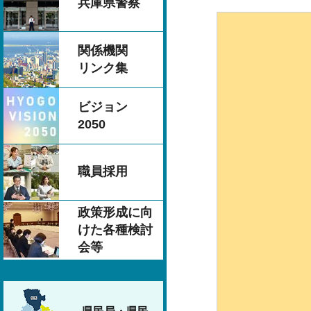
兵庫県警察
関係機関
リンク集
ビジョン
2050
職員採用
政策形成に向
けた各種検討
会等