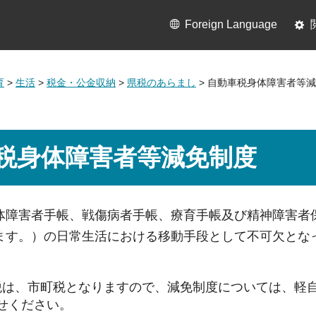
Foreign Language
育
>
生活
>
税金・公金収納
>
県税のあらまし
> 自動車税身体障害者等
税身体障害者等減免制度
体障害者手帳、戦傷病者手帳、療育手帳及び精神障害者
ます。）の日常生活における移動手段として不可欠とな
税は、市町税となりますので、減免制度については、軽
せください。