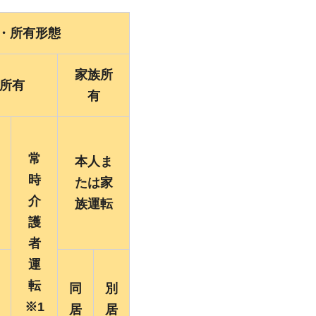
・所有形態
家族所
所有
有
常
本人ま
時
たは家
介
族運転
護
者
運
転
同
別
※1
居
居