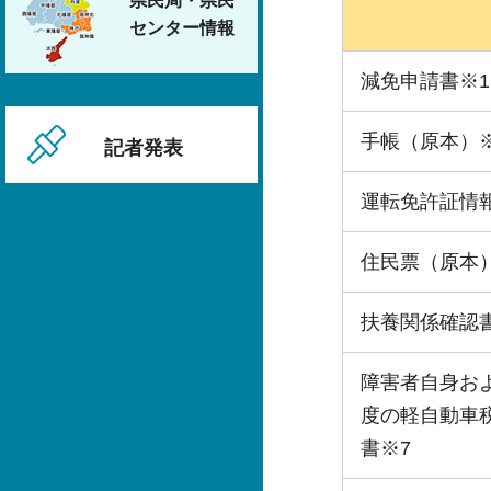
県民局・県民
センター情報
減免申請書※1
手帳（原本）※
記者発表
運転免許証情
住民票（原本
扶養関係確認
障害者自身お
度の軽自動車
書※7