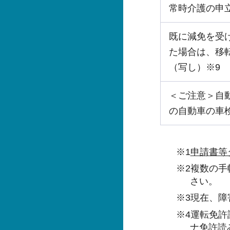
常時介護の申
既に減免を受
た場合は、移
（写し）※9
＜ご注意＞自
の自動車の車
※1
申請書等
※2複数の
さい。
※3現在、
※4運転免許
ナ免許読