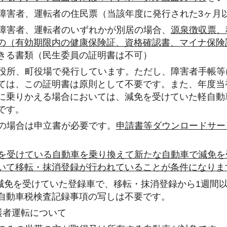
、障害者、運転者の住民票（当該年度に発行された3ヶ月
、障害者、運転者のいずれかが別居の場合、
源泉徴収票、
の（有効期限内の健康保険証、資格確認書、マイナ保険
きる書類（民生委員の証明書は不可）
）役所、町役場で発行しています。ただし、障害者手帳等
ては、この証明書は原則として不要です。また、年度当
に乗りかえる場合においては、減免を受けていた軽自動
です。
護の場合は申立書が必要です。
申請書等ダウンロードサー
。
を受けている自動車を乗り換えて新たな自動車で減免を
いて移転・抹消登録が行われていることが条件になりま
免を受けていた登録車で、移転・抹消登録から1週間以
自動車税検査記録事項の写しは不要です。
護者運転について