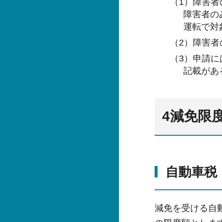
（1）障害
障害者の
運転で対
（2）障害
（3）申請
記載があ
4減免限
自動車税
減免を受ける自動