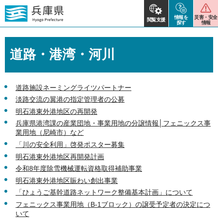
情報を
災害・安全
閲覧支援
探す
情報
道路・港湾・河川
道路施設ネーミングライツパートナー
淡路交流の翼港の指定管理者の公募
明石港東外港地区の再開発
兵庫県港湾課の産業団地・事業用地の分譲情報│フェニックス事
業用地（尼崎市）など
「川の安全利用」啓発ポスター募集
明石港東外港地区再開発計画
令和8年度除雪機械運転資格取得補助事業
明石港東外港地区賑わい創出事業
「ひょうご基幹道路ネットワーク整備基本計画」について
フェニックス事業用地（B-1ブロック）の譲受予定者の決定につ
いて