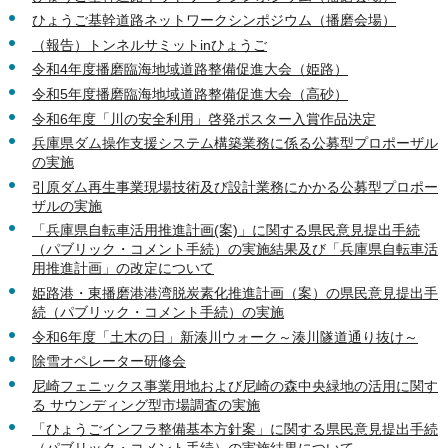
ひょうご基幹道路ネットワークシンポジウム（播磨会場）
（報告）トンネルサミットinひょうご
令和4年度播磨臨海地域道路整備促進大会（姫路）
令和5年度播磨臨海地域道路整備促進大会（高砂）
令和6年度「川の安全利用」啓発ポスター入賞作品決定
兵庫県ダム操作支援システム構築業務に係る公募型プロポーザル
の実施
引原ダム再生事業現場技術及び設計業務にかかる公募型プロポー
ザルの実施
「兵庫県自転車活用推進計画(案)」に関する県民意見提出手続
（パブリック・コメント手続）の実施結果及び「兵庫県自転車活
用推進計画」の改定について
姫路港・東播磨港港湾脱炭素化推進計画（案）の県民意見提出手
続（パブリック・コメント手続）の実施
令和6年度「土木の日」新湊川ウォーク～湊川隧道通り抜け～
除雪オペレーター研修会
尼崎フェニックス事業用地および尼崎の森中央緑地の活用に関す
る サウンディング型市場調査の実施
「ひょうごインフラ整備基本方針案」に関する県民意見提出手続