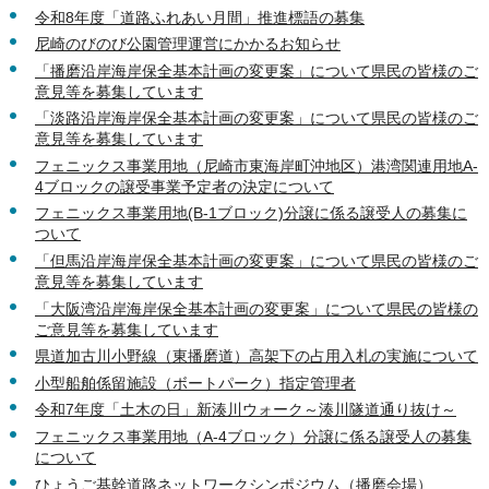
令和8年度「道路ふれあい月間」推進標語の募集
尼崎のびのび公園管理運営にかかるお知らせ
「播磨沿岸海岸保全基本計画の変更案」について県民の皆様のご
意見等を募集しています
「淡路沿岸海岸保全基本計画の変更案」について県民の皆様のご
意見等を募集しています
フェニックス事業用地（尼崎市東海岸町沖地区）港湾関連用地A-
4ブロックの譲受事業予定者の決定について
フェニックス事業用地(B-1ブロック)分譲に係る譲受人の募集に
ついて
「但馬沿岸海岸保全基本計画の変更案」について県民の皆様のご
意見等を募集しています
「大阪湾沿岸海岸保全基本計画の変更案」について県民の皆様の
ご意見等を募集しています
県道加古川小野線（東播磨道）高架下の占用入札の実施について
小型船舶係留施設（ボートパーク）指定管理者
令和7年度「土木の日」新湊川ウォーク～湊川隧道通り抜け～
フェニックス事業用地（A-4ブロック）分譲に係る譲受人の募集
について
ひょうご基幹道路ネットワークシンポジウム（播磨会場）