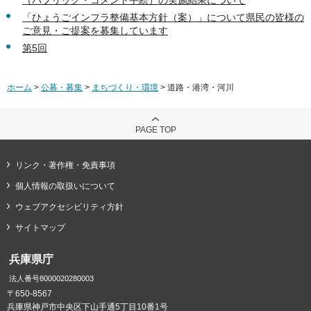
（パブリック・コメント手続）の実施結果について
「ひょうごインフラ整備基本方針（案）」について県民の皆様の
ご意見・ご提案を募集しています
第5回
ホーム
>
公募・募集
>
まちづくり・環境
> 道路・港湾・河川
PAGE TOP
リンク・著作権・免責事項
個人情報の取扱いについて
ウェブアクセシビリティ方針
サイトマップ
兵庫県庁
法人番号8000020280003
〒650-8567
兵庫県神戸市中央区下山手通5丁目10番1号