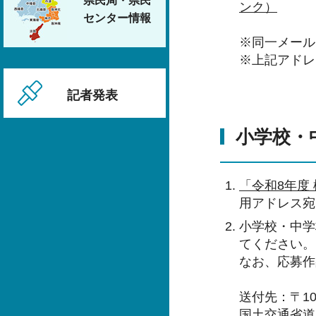
県民局・県民
ンク）
センター情報
※同一メール
※上記アドレ
記者発表
小学校・
「令和8年度
用アドレス宛
小学校・中学
てください。
なお、応募作
送付先：〒10
国土交通省道