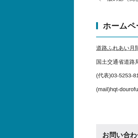
ホームペ
道路ふれあい月
国土交通省道路
(代表)03-5253-
(mail)hqt-dourof
お問い合わ