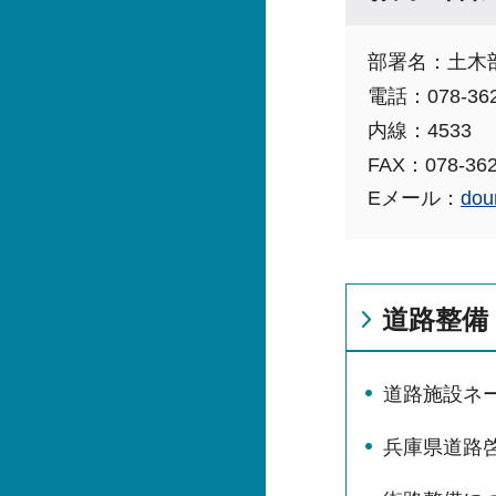
部署名：土木
電話：078-362
内線：4533
FAX：078-362
Eメール：
dou
道路整備
道路施設ネ
兵庫県道路