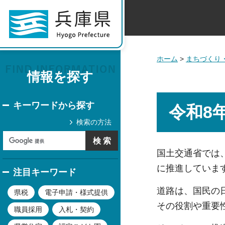
ホーム
>
まちづくり
情報を探す
キーワードから探す
令和8
検索の方法
国土交通省では
に推進していま
注目キーワード
道路は、国民の
県税
電子申請・様式提供
その役割や重要
職員採用
入札・契約