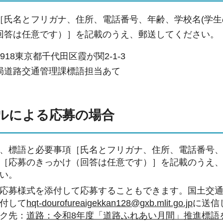
［氏名とフリガナ、住所、電話番号、年齢、学校名(学生
回答は任意です）］を記載のうえ、郵送してください。
8918東京都千代田区霞が関2-1-3
局道路交通管理課標語担当あて
ルによる応募の場合
、標語と必要事項［氏名とフリガナ、住所、電話番号、
［応募のきっかけ（回答は任意です）］を記載のうえ
い。
応募様式を添付して応募することもできます。国土交
付して
hqt-dourofureaigekkan128@gxb.mlit.go.jp
に送信
ク先：
道路：令和8年度「道路ふれあい月間」推進標語を