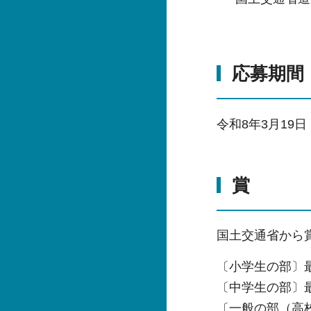
応募期間
令和8年3月19
賞
国土交通省から
〔小学生の部〕
〔中学生の部〕
〔一般の部（高