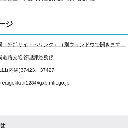
ージ
間（外部サイトへリンク）（別ウィンドウで開きます）
局道路交通管理課総務係
8111(内線)37423、37427
ureaigekkan128@gxb.mlit.go.jp
せ