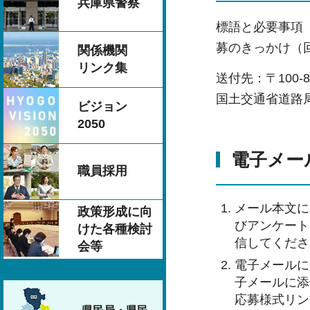
兵庫県警察
標語と必要事項
募のきっかけ（
関係機関
リンク集
送付先：〒100-
国土交通省道路
ビジョン
2050
電子メー
職員採用
メール本文に
政策形成に向
びアンケート
けた各種検討
信してくださ
会等
電子メールに
子メールに添
応募様式リン