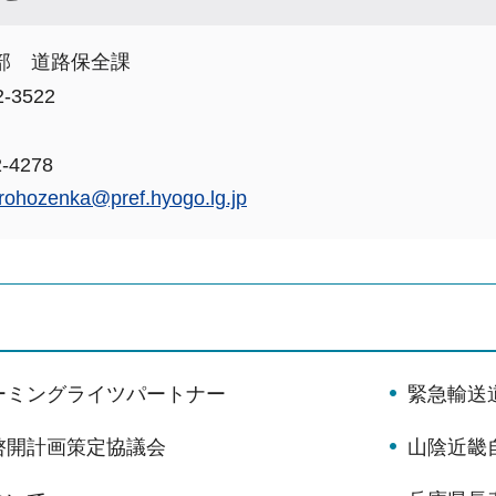
部 道路保全課
-3522
-4278
rohozenka@pref.hyogo.lg.jp
ーミングライツパートナー
緊急輸送
啓開計画策定協議会
山陰近畿