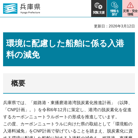
情報を
災害・安全
閲覧支援
探す
情報
更新日：2026年3月12日
環境に配慮した船舶に係る入港
料の減免
概要
兵庫県では、「姫路港・東播磨港港湾脱炭素化推進計画」（以降、
「CNP計画」。）を令和6年12月に策定し、港湾の脱炭素化を促進
するカーボンニュートラルポートの形成を推進しています。
この度、カーボンニュートラルに向けた県の取組として「環境船の
入港料減免」をCNP計画で挙げていることを踏まえ、脱炭素化に資