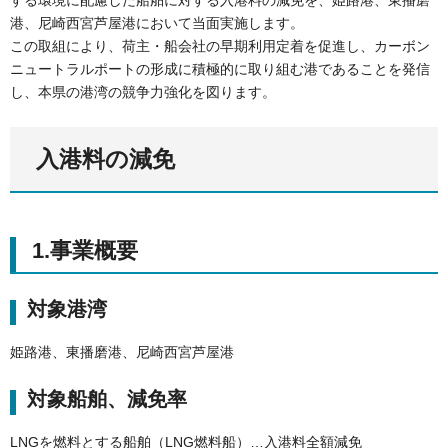
する環境に配慮した船舶に対する入港料の減免を、姫路港、東播磨
港、尼崎西宮芦屋港において当面実施します。
この取組により、荷主・船会社の早期利用定着を促進し、カーボン
ニュートラルポートの形成に積極的に取り組む港であることを発信
し、本県の港湾の競争力強化を図ります。
入港料の減免
1.事業概要
対象港湾
姫路港、東播磨港、尼崎西宮芦屋港
対象船舶、減免率
LNGを燃料とする船舶（LNG燃料船）…入港料全額減免