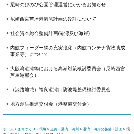
尼崎のびのび公園管理運営にかかるお知らせ
尼崎西宮芦屋港港湾計画の改訂について
社会資本総合整備計画(港湾及び海岸)
内航フィーダー網の充実強化（内航コンテナ貨物助成
事業等）について
大阪湾港湾等における高潮対策検討委員会（尼崎西宮
芦屋港部会）
（淡路地域）福良港湾口防波堤整備検討委員会
地方創生推進交付金（港整備交付金）
ホーム
>
まちづくり・環境
>
道路・港湾・河川
>
港湾・海岸の整備・計画
> 環