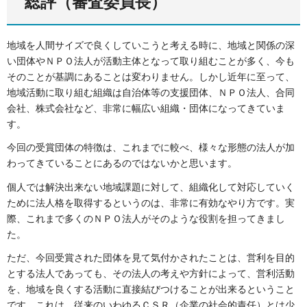
総評（審査委員長）
地域を人間サイズで良くしていこうと考える時に、地域と関係の深
い団体やＮＰＯ法人が活動主体となって取り組むことが多く、今も
そのことが基調にあることは変わりません。しかし近年に至って、
地域活動に取り組む組織は自治体等の支援団体、ＮＰＯ法人、合同
会社、株式会社など、非常に幅広い組織・団体になってきていま
す。
今回の受賞団体の特徴は、これまでに較べ、様々な形態の法人が加
わってきていることにあるのではないかと思います。
個人では解決出来ない地域課題に対して、組織化して対応していく
ために法人格を取得するというのは、非常に有効なやり方です。実
際、これまで多くのＮＰＯ法人がそのような役割を担ってきまし
た。
ただ、今回受賞された団体を見て気付かされたことは、営利を目的
とする法人であっても、その法人の考えや方針によって、営利活動
を、地域を良くする活動に直接結びつけることが出来るということ
です。これは、従来のいわゆるＣＳＲ（企業の社会的責任）とは少