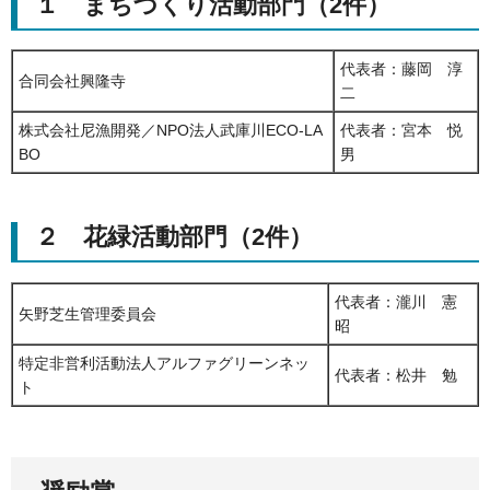
１ まちづくり活動部門（2件）
代表者：藤岡 淳
合同会社興隆寺
二
株式会社尼漁開発／NPO法人武庫川ECO-LA
代表者：宮本 悦
BO
男
２ 花緑活動部門（2件）
代表者：瀧川 憲
矢野芝生管理委員会
昭
特定非営利活動法人アルファグリーンネッ
代表者：松井 勉
ト