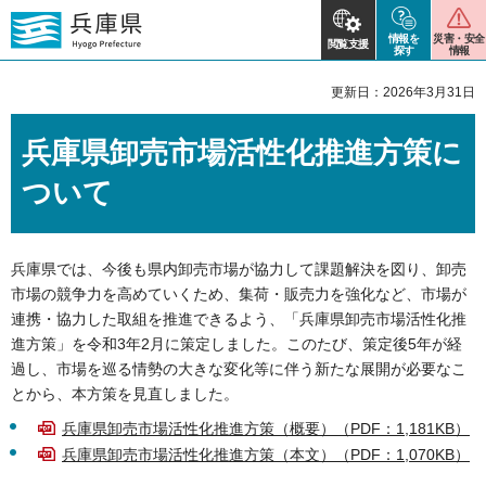
情報を
災害・安全
閲覧支援
探す
情報
更新日：2026年3月31日
兵庫県卸売市場活性化推進方策に
ついて
兵庫県では、今後も県内卸売市場が協力して課題解決を図り、卸売
市場の競争力を高めていくため、集荷・販売力を強化など、市場が
連携・協力した取組を推進できるよう、「兵庫県卸売市場活性化推
進方策」を令和3年2月に策定しました。このたび、策定後5年が経
過し、市場を巡る情勢の大きな変化等に伴う新たな展開が必要なこ
とから、本方策を見直しました。
兵庫県卸売市場活性化推進方策（概要）（PDF：1,181KB）
兵庫県卸売市場活性化推進方策（本文）（PDF：1,070KB）