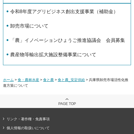
令和8年度アグリビジネス創出支援事業（補助金）
卸売市場について
「農」イノベーションひょうご推進協議会 会員募集
農産物等輸出拡大施設整備事業について
ホーム
>
食・農林水産
>
食と農
>
食と農_安定供給
> 兵庫県卸売市場活性化推
進方策について
PAGE TOP
リンク・著作権・免責事項
個人情報の取扱いについて