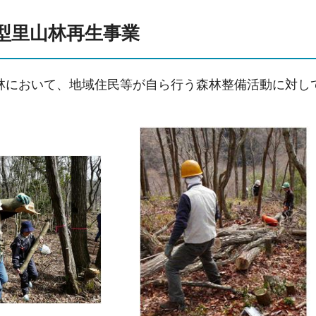
型里山林再生事業
林において、地域住民等が自ら行う森林整備活動に対し
。