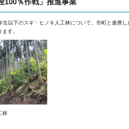
理100％作戦」推進事業
0年生以下のスギ・ヒノキ人工林について、市町と連携
ります。
工林