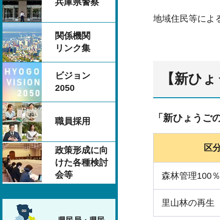
兵庫県警察
地域住民等によ
関係機関
リンク集
ビジョン
【新ひょ
2050
「新ひょうごの
職員採用
区
政策形成に向
けた各種検討
会等
森林管理100
里山林の再生