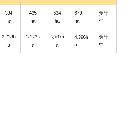
384
435
534
679
集計
中
ha
ha
ha
ha
2,738h
3,173h
3,707h
4,386h
集計
a
中
a
a
a