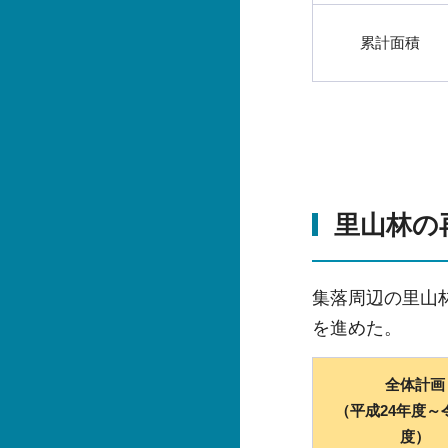
累計面積
里山林の
集落周辺の里山
を進めた。
全体計画
（平成24年度～
度）