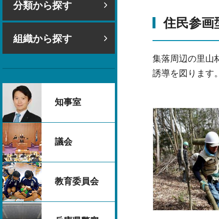
分類から探す
住民参画
組織から探す
集落周辺の里山
誘導を図ります
知事室
議会
教育委員会