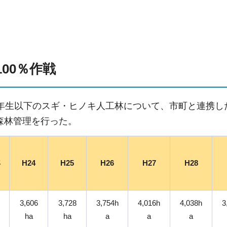
00％作戦
0年生以下のスギ・ヒノキ人工林について、市町と連携
森林管理を行った。
年
H24
H25
H26
H27
H28
3,606
3,728
3,754h
4,016h
4,038h
3
ha
ha
a
a
a