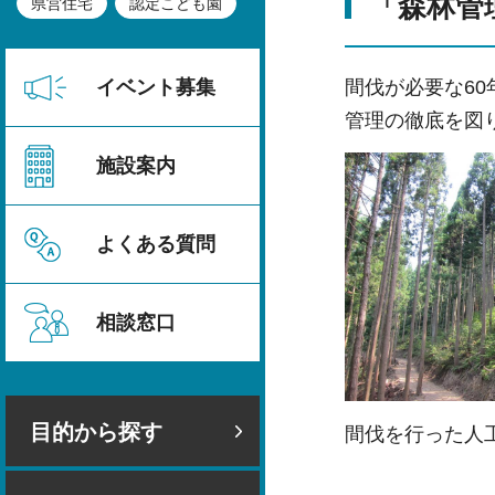
「森林管
県営住宅
認定こども園
間伐が必要な6
イベント募集
管理の徹底を図
施設案内
よくある質問
相談窓口
目的から探す
間伐を行った人