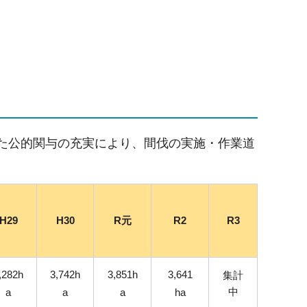
した公的関与の充実により、間伐の実施・作業道
H29
H30
R元
R2
R3
,282h
3,742h
3,851h
3,641
集計
中
a
a
a
ha