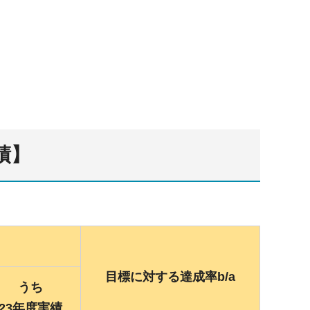
績】
目標に対する達成率b/a
うち
23年度
実績