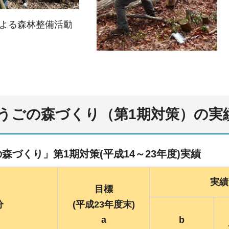
よる森林整備活動
うごの森づくり（第1期対策）の実
森づくり」第1期対策(平成14～23年度)実績
実績
目標
分
(平成23
年度末)
a
b