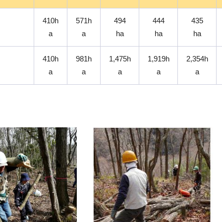
410h
571h
494
444
435
a
a
ha
ha
ha
410h
981h
1,475h
1,919h
2,354h
a
a
a
a
a