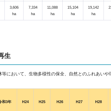
3,606
7,334
11,088
15,104
19,142
2
ha
ha
ha
ha
ha
再生
林等において、生物多様性の保全、自然とのふれあいや
令和3年
H24
H25
H26
H27
H28