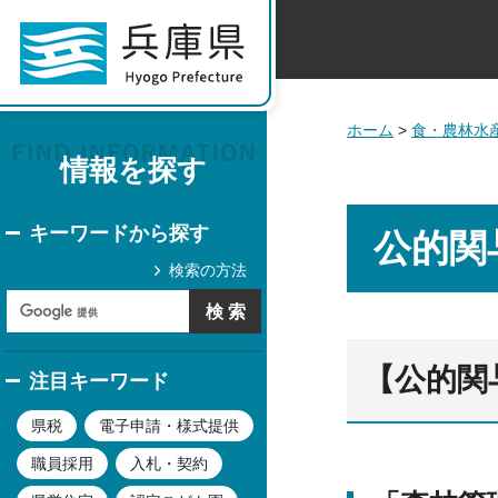
ホーム
>
食・農林水
情報を探す
キーワードから探す
公的関
検索の方法
【公的関
注目キーワード
県税
電子申請・様式提供
職員採用
入札・契約