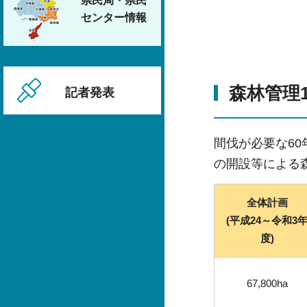
県民局・県民
センター情報
森林管理1
記者発表
間伐が必要な6
の開設等による
全体計画
(平成24～令和3
度)
67,800ha