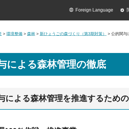
Foreign Language
産
>
環境整備
>
森林
>
新ひょうごの森づくり（第3期対策）
> 公的関
与による森林管理の徹底
与による森林管理を推進するための