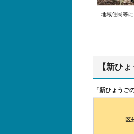
地域住民等に
【新ひょ
「新ひょうごの
区