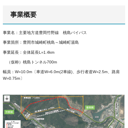
事業概要
事業名：主要地方道豊岡竹野線 桃島バイパス
事業箇所：豊岡市城崎町桃島～城崎町湯島
事業延長：全体延長L=1.4km
（仮称）桃島トンネル700m
幅員：W=10.0m〔車道W=6.0m(2車線)、歩行者道W=2.5m、路肩
W=0.75m〕