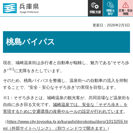
情報を
災害・安全
閲覧支援
探す
情報
更新日：2026年2月3日
桃島バイパス
現在、城崎温泉街は歩行者と自動車が輻輳し、魅力である"そぞろ歩
※1
き"
に支障をきたしています。
そのため、桃島バイパスを整備し、温泉街への自動車の流入を抑制
することで、"安全・安心なそぞろ歩き"の実現を目指します。
※1：そぞろ歩きとは、城崎温泉の観光客が、共同浴場など温泉街を
自由に歩き回る文化です。
城
崎温泉では、安全な「そぞろ歩き」を
実現するために交通環境の改善やルール
の設定が行われています
。
（
https://www.city.toyooka.lg.jp/kurashi/dorokotsu/doro/1013255.ht
ml（外部サイトへリンク）（別ウィンドウで開きます）
）