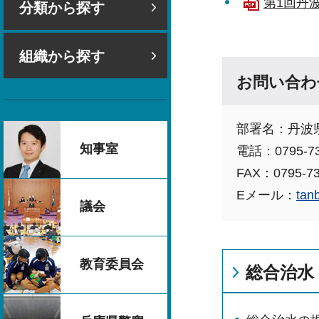
第1回丹
分類から探す
組織から探す
お問い合わ
部署名：丹波
知事室
電話：0795-73
FAX：0795-73
Eメール：
tan
議会
教育委員会
総合治水