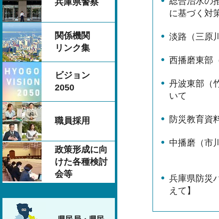
総合治水の
兵庫県警察
に基づく対
関係機関
淡路（三原
リンク集
西播磨東部
ビジョン
丹波東部（
2050
いて
防災教育資
職員採用
中播磨（市
政策形成に向
けた各種検討
会等
兵庫県防災
えて】