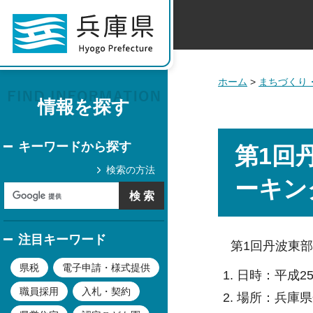
ホーム
>
まちづくり
情報を探す
キーワードから探す
第1回
検索の方法
ーキン
注目キーワード
第1回丹波東部
県税
電子申請・様式提供
日時：平成25
職員採用
入札・契約
場所：兵庫県