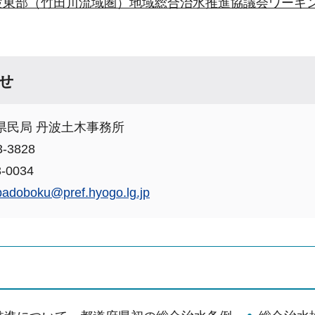
波東部（竹田川流域圏）地域総合治水推進協議会ワーキング
せ
県民局 丹波土木事務所
-3828
-0034
badoboku@pref.hyogo.lg.jp