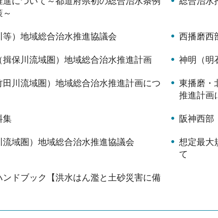
推進について～都道府県初の総合治水条例
総合治水
策～
川等）地域総合治水推進協議会
西播磨西
（揖保川流域圏）地域総合治水推進計画
神明（明
竹田川流域圏）地域総合治水推進計画につ
東播磨・
推進計画
料集
阪神西部
川流域圏）地域総合治水推進協議会
想定最大
て
ハンドブック【洪水はん濫と土砂災害に備