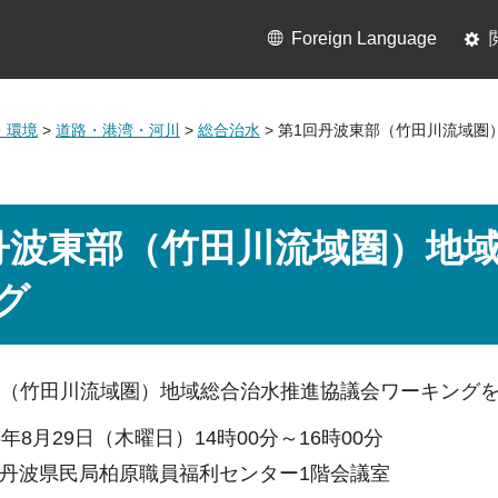
Foreign Language
・環境
>
道路・港湾・河川
>
総合治水
> 第1回丹波東部（竹田川流域
丹波東部（竹田川流域圏）地
グ
（竹田川流域圏）地域総合治水推進協議会ワーキングを
年8月29日（木曜日）14時00分～16時00分
丹波県民局柏原職員福利センター1階会議室