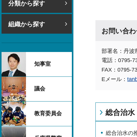
分類から探す
組織から探す
お問い合わ
部署名：丹波
電話：0795-73
知事室
FAX：0795-73
Eメール：
tan
議会
総合治水
教育委員会
総合治水の