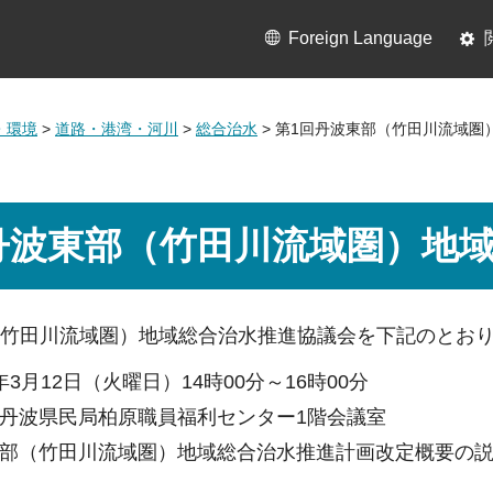
Foreign Language
・環境
>
道路・港湾・河川
>
総合治水
> 第1回丹波東部（竹田川流域圏
丹波東部（竹田川流域圏）地
（竹田川流域圏）地域総合治水推進協議会を下記のとお
3月12日（火曜日）14時00分～16時00分
丹波県民局柏原職員福利センター1階会議室
部（竹田川流域圏）地域総合治水推進計画改定概要の