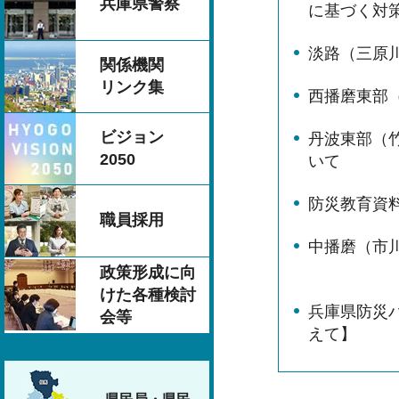
兵庫県警察
に基づく対
淡路（三原
関係機関
リンク集
西播磨東部
ビジョン
丹波東部（
2050
いて
防災教育資
職員採用
中播磨（市
政策形成に向
けた各種検討
兵庫県防災
会等
えて】