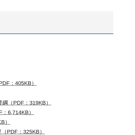
F：405KB）
（PDF：319KB）
6,714KB）
KB）
PDF：325KB）