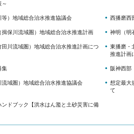
策～
川等）地域総合治水推進協議会
西播磨西
（揖保川流域圏）地域総合治水推進計画
神明（明
竹田川流域圏）地域総合治水推進計画につ
東播磨・
推進計画
料集
阪神西部
川流域圏）地域総合治水推進協議会
想定最大
て
ハンドブック【洪水はん濫と土砂災害に備