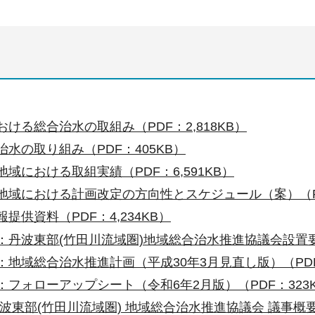
ける総合治水の取組み（PDF：2,818KB）
水の取り組み（PDF：405KB）
域における取組実績（PDF：6,591KB）
地域における計画改定の方向性とスケジュール（案）（PD
提供資料（PDF：4,234KB）
：丹波東部(竹田川流域圏)地域総合治水推進協議会設置要綱
地域総合治水推進計画（平成30年3月見直し版）（PDF：
：フォローアップシート（令和6年2月版）（PDF：323
波東部(竹田川流域圏) 地域総合治水推進協議会 議事概要（