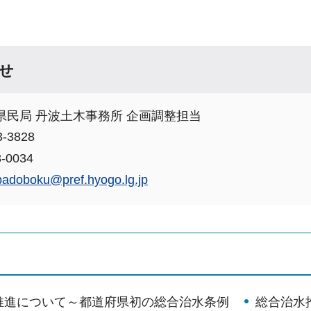
せ
県民局 丹波土木事務所 企画調整担当
-3828
-0034
badoboku@pref.hyogo.lg.jp
推進について～都道府県初の総合治水条例
総合治水