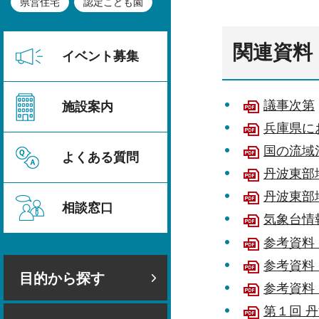
県営住宅
認定こども園
関連資料
イベント募集
議事次第
施設案内
兵庫県にお
国の流域治
よくある質問
丹波東部地
丹波東部
相談窓口
気象台情報
参考資料
参考資料：
目的から探す
参考資料
第１回 丹