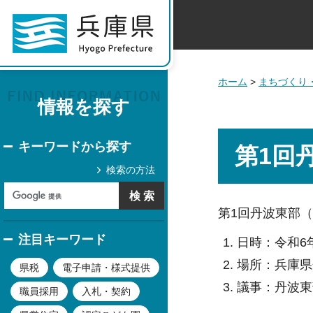
ホーム
>
まちづくり
情報を探す
キーワードから探す
第1回
検索の方法
第1回丹波東部
注目キーワード
日時：令和6年
場所：兵庫県
県税
電子申請・様式提供
議事：丹波東
職員採用
入札・契約