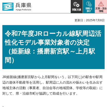
情報を
災害・安全
閲覧支援
探す
情報
更新日：2025年7月8日
令和7年度JRローカル線駅周辺活
性化モデル事業対象者の決定
（姫新線：播磨新宮駅～上月駅
間）
JR姫新線(播磨新宮駅から上月駅間をいう、以下同じ)の駅舎や駅周
辺の遊休不動産等を活用し、駅周辺に人の流れや賑わいを生み出す
地域主体の活動（事業者、自治会等の地域団体、学校等の取組）に
対して、県・沿線市町が協調して助成を行います。