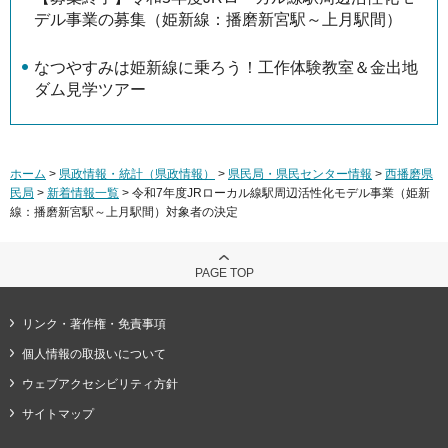
デル事業の募集（姫新線：播磨新宮駅～上月駅間）
なつやすみは姫新線に乗ろう！工作体験教室＆金出地
ダム見学ツアー
ホーム
>
県政情報・統計（県政情報）
>
県民局・県民センター情報
>
西播磨県
民局
>
新着情報一覧
> 令和7年度JRローカル線駅周辺活性化モデル事業（姫新
線：播磨新宮駅～上月駅間）対象者の決定
PAGE TOP
リンク・著作権・免責事項
個人情報の取扱いについて
ウェブアクセシビリティ方針
サイトマップ