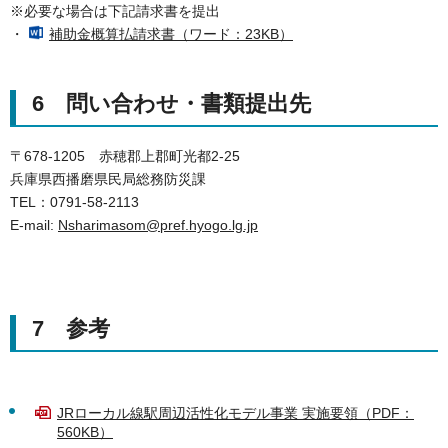
※必要な場合は下記請求書を提出
・
補助金概算払請求書（ワード：23KB）
6 問い合わせ・書類提出先
〒678-1205 赤穂郡上郡町光都2-25
兵庫県西播磨県民局総務防災課
TEL：0791-58-2113
E-mail:
Nsharimasom@pref.hyogo.lg.jp
7 参考
JRローカル線駅周辺活性化モデル事業 実施要領（PDF：
560KB）