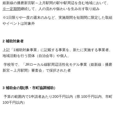
姫新線の播磨新宮駅～上月駅間の駅や駅周辺を含む地域において、
※一定期間
継続して、人の流れや賑わいを生み出す取り組み
※1日限りや一度の週末のみなど、実施期間を短期間に限定した取組
やイベントは対象外
2 補助対象者
上記「1補助対象事業」に記載する事業を、新たに実施する事業者、
地域活動を行う団体（自治会等）や個人、
学校等で、「JRローカル線駅周辺活性化モデル事業（姫新線：播磨
新宮～上月駅間）審査会」で採択された者
3 補助金の額(県・市町協調補助）
予算の範囲内で1申請者あたり200千円以内（県 100千円以内、市町
100千円以内）