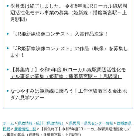
※募集は終了しました。 令和6年度JRローカル線駅周
辺活性化モデル事業の募集（姫新線：播磨新宮駅～上
月駅間）
「JR姫新線映像コンテスト」入賞作品決定！
「JR姫新線映像コンテスト」の作品（映像）を募集し
ます！
【募集終了】令和5年度JRローカル線駅周辺活性化モ
デル事業の募集（姫新線：播磨新宮駅～上月駅間）
なつやすみは姫新線に乗ろう！工作体験教室＆金出地
ダム見学ツアー
ホーム
>
県政情報・統計（県政情報）
>
県民局・県民センター情報
>
西播磨県
民局
>
新着情報一覧
> 【募集終了】令和5年度JRローカル線駅周辺活性化モデ
ル事業の募集（姫新線：播磨新宮駅～上月駅間）