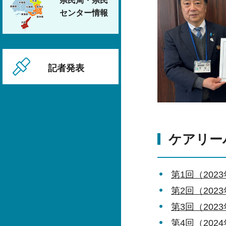
県民局・県民
センター情報
記者発表
ケアリー
第1回（202
第2回（202
第3回（2023
第4回（202