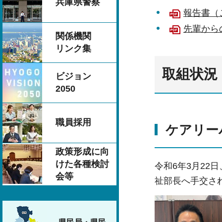
兵庫県警察
報告書（こ
先輩からの
関係機関
リンク集
取組状況
ビジョン
2050
職員採用
ケアリー
政策形成に向
けた各種検討
令和6年3月2
会等
祉部長へ手交さ