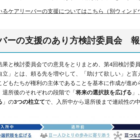
いるケアリーバーの支援についてはこちら（別ウィンド
バーの支援のあり方検討委員会 報
結果と検討委員会での意見をとりまとめ、第4回検討委
自立」とは、頼る先を増やして、「助けて欲しい」と言
こどもたちが権利の主体であることを基本に作成が進め
、退所後のそれぞれの段階で「
将来の選択肢を広げる
」
る
」の
3つの柱立て
で、入所中から退所後まで連続性の