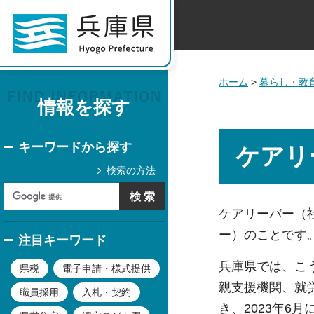
ホーム
>
暮らし・教
情報を探す
キーワードから探す
ケアリ
検索の方法
ケアリーバー（
ー）のことです
注目キーワード
兵庫県では、こ
県税
電子申請・様式提供
親支援機関、就
職員採用
入札・契約
き、2023年6