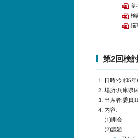
参
検
議
第2回検討
日時:令和5年
場所:兵庫県
出席者:委員1
内容:
(1)開会
(2)議題