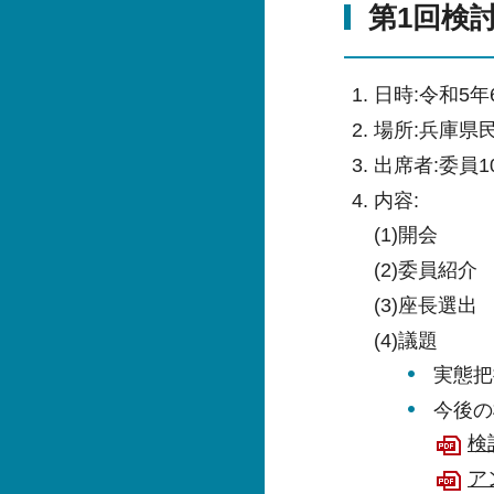
第1回検討
日時:令和5年
場所:兵庫県
出席者:委員1
内容:
(1)開会
(2)委員紹介
(3)座長選出
(4)議題
実態把
今後の
検
ア