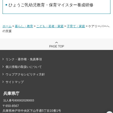
ひょうご乳幼児教育・保育マイスター養成研修
ホーム
>
暮らし・教育
>
こども・若者・家庭
>
子育て・家庭
> ケアリーバーへ
の支援
PAGE TOP
リンク・著作権・免責事項
個人情報の取扱いについて
ウェブアクセシビリティ方針
サイトマップ
兵庫県庁
法人番号8000020280003
〒650-8567
兵庫県神戸市中央区下山手通5丁目10番1号