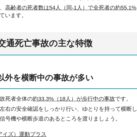
、
高齢者の死者数は54人（同-1
人）で全死者の約55.1%
ています。
交通死亡事故の主な特徴
以外を横断中の事故が多い
故死者全体の
約33.3%（18人）が歩行中の事故
です。
左右の安全確認をしっかり行い、ゆとりを持って横断
信号機や横断歩道のあるところを渡りましょう。
アイズ）運動プラス