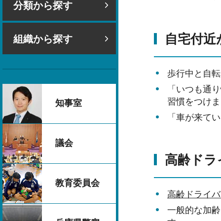
分類から探す
自宅付近
組織から探す
歩行中と自転
「いつも通り
習慣をつけま
知事室
「車が来てい
議会
高齢ドラ
教育委員会
高齢ドライバ
一般的な加齢