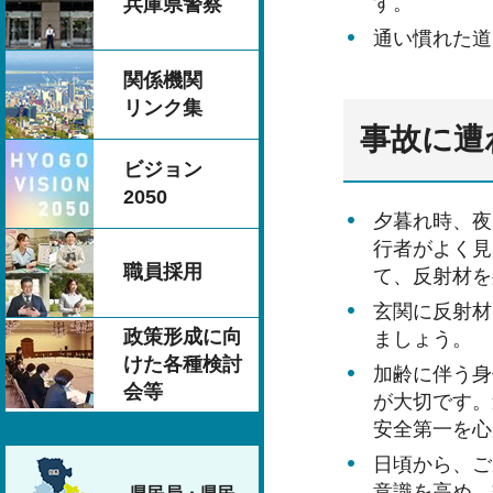
す。
兵庫県警察
通い慣れた道
関係機関
リンク集
事故に遭
ビジョン
2050
夕暮れ時、夜
行者がよく見
職員採用
て、反射材を
玄関に反射材
政策形成に向
ましょう。
けた各種検討
加齢に伴う身
会等
が大切です。
安全第一を心
日頃から、ご
意識を高め、