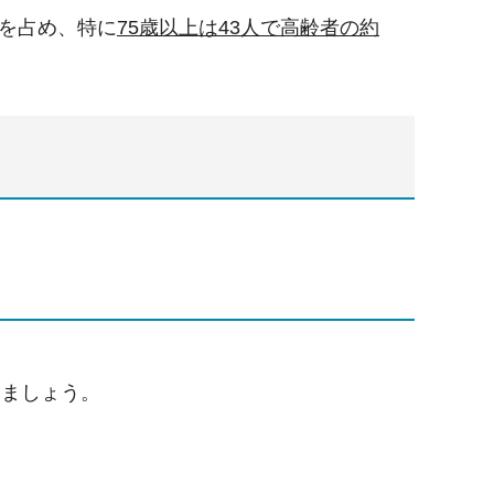
を占め、特に
75
歳以上は43人で高齢者の約
しましょう。