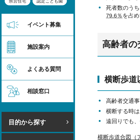
県営住宅
認定こども園
死者数のうち
79.6％
を占め
イベント募集
高齢者の
施設案内
よくある質問
横断歩道
相談窓口
高齢者交通事
横断する時は
遠回りでも、
目的から探す
横断歩道合図（