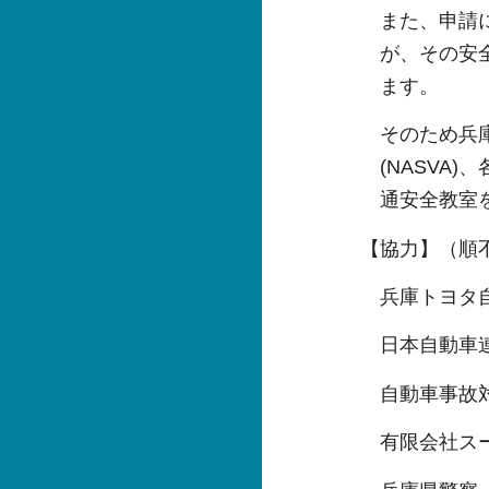
また、申請
が、その安
ます。
そのため兵
(NASVA
通安全教室
【協力】（順
兵庫トヨタ
日本自動車連
自動車事故対
有限会社ス