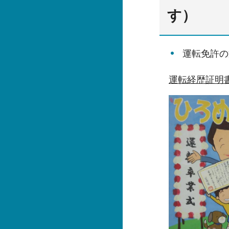
す）
運転免許の
運転経歴証明