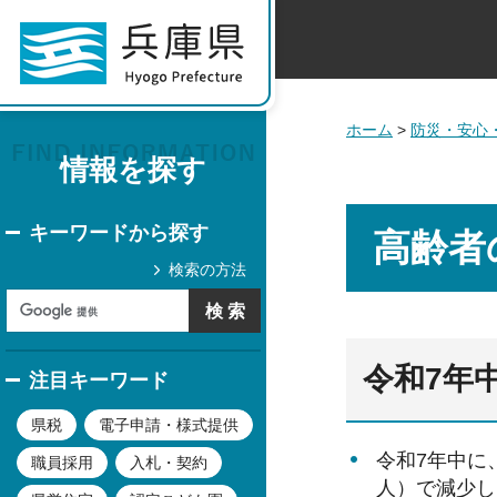
ホーム
>
防災・安心
情報を探す
キーワードから探す
高齢者
検索の方法
令和7年
注目キーワード
県税
電子申請・様式提供
令和7年中に、
職員採用
入札・契約
人）で減少し