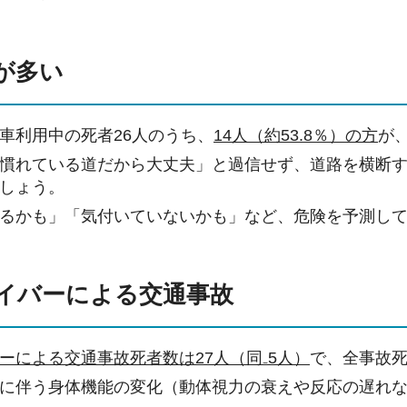
が多い
車利用中の死者26人のうち、
14人（約53.8％）の方
が
慣れている道だから大丈夫」と過信せず、道路を横断
しょう。
るかも」「気付いていないかも」など、危険を予測し
イバーによる交通事故
ーによる交通事故死者数は27人（同₋5人）
で、全事故死
に伴う身体機能の変化（動体視力の衰えや反応の遅れ