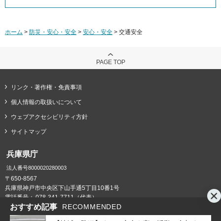
ホーム
>
防災・安心・安全
>
安心・安全
> 交通安全
PAGE TOP
リンク・著作権・免責事項
個人情報の取扱いについて
ウェブアクセシビリティ方針
サイトマップ
兵庫県庁
法人番号8000020280003
〒650-8567
兵庫県神戸市中央区下山手通5丁目10番1号
電話番号：
078-341-7711（代表）
おすすめ記事
RECOMMENDED
県庁までの交通案内
庁舎案内