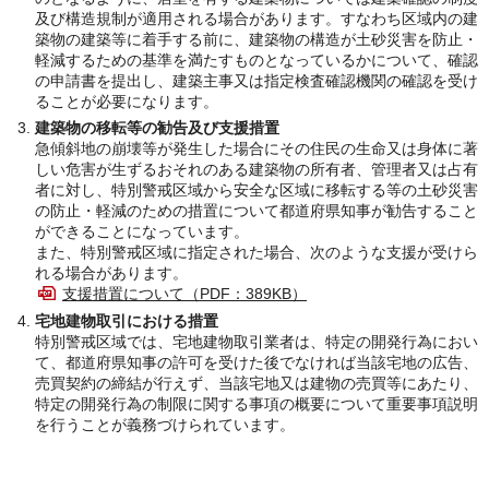
及び構造規制が適用される場合があります。すなわち区域内の建
築物の建築等に着手する前に、建築物の構造が土砂災害を防止・
軽減するための基準を満たすものとなっているかについて、確認
の申請書を提出し、建築主事又は指定検査確認機関の確認を受け
ることが必要になります。
建築物の移転等の勧告及び支援措置
急傾斜地の崩壊等が発生した場合にその住民の生命又は身体に著
しい危害が生ずるおそれのある建築物の所有者、管理者又は占有
者に対し、特別警戒区域から安全な区域に移転する等の土砂災害
の防止・軽減のための措置について都道府県知事が勧告すること
ができることになっています。
また、特別警戒区域に指定された場合、次のような支援が受けら
れる場合があります。
支援措置について（PDF：389KB）
宅地建物取引における措置
特別警戒区域では、宅地建物取引業者は、特定の開発行為におい
て、都道府県知事の許可を受けた後でなければ当該宅地の広告、
売買契約の締結が行えず、当該宅地又は建物の売買等にあたり、
特定の開発行為の制限に関する事項の概要について重要事項説明
を行うことが義務づけられています。