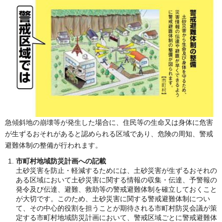
急傾斜地の崩壊等が発生した場合に、住民等の生命又は身体に危害
が生ずるおそれがあると認められる区域であり、危険の周知、警戒
避難体制の整備が行われます。
市町村地域防災計画への記載
土砂災害を防止・軽減するためには、土砂災害が生ずるおそれの
ある区域において土砂災害に関する情報の収集・伝達、予警報の
発令及び伝達、避難、救助等の警戒避難体制を確立しておくこと
が大切です。このため、土砂災害に関する警戒避難体制につい
て、その中心的役割を担うことが期待される市町村防災会議が策
定する市町村地域防災計画において、警戒区域ごとに警戒避難体