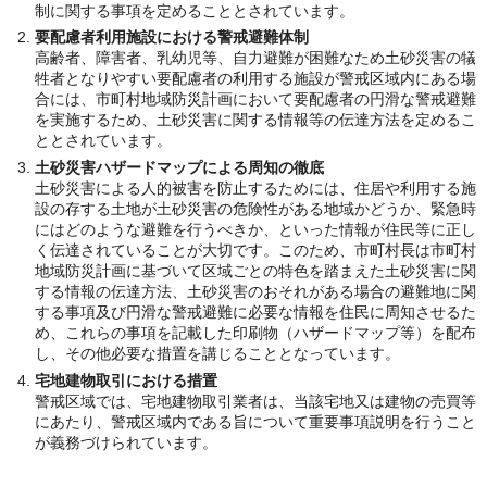
制に関する事項を定めることとされています。
要配慮者利用施設における警戒避難体制
高齢者、障害者、乳幼児等、自力避難が困難なため土砂災害の犠
牲者となりやすい要配慮者の利用する施設が警戒区域内にある場
合には、市町村地域防災計画において要配慮者の円滑な警戒避難
を実施するため、土砂災害に関する情報等の伝達方法を定めるこ
ととされています。
土砂災害ハザードマップによる周知の徹底
土砂災害による人的被害を防止するためには、住居や利用する施
設の存する土地が土砂災害の危険性がある地域かどうか、緊急時
にはどのような避難を行うべきか、といった情報が住民等に正し
く伝達されていることが大切です。このため、市町村長は市町村
地域防災計画に基づいて区域ごとの特色を踏まえた土砂災害に関
する情報の伝達方法、土砂災害のおそれがある場合の避難地に関
する事項及び円滑な警戒避難に必要な情報を住民に周知させるた
め、これらの事項を記載した印刷物（ハザードマップ等）を配布
し、その他必要な措置を講じることとなっています。
宅地建物取引における措置
警戒区域では、宅地建物取引業者は、当該宅地又は建物の売買等
にあたり、警戒区域内である旨について重要事項説明を行うこと
が義務づけられています。