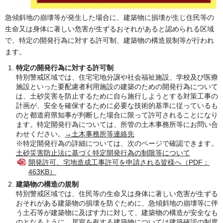
急傾斜地の崩壊等が発生した場合に、建築物に損壊が生じ住民等の
生命又は身体に著しい危害が生ずるおそれがあると認められる区域
で、特定の開発行為に対する許可制、建築物の構造規制等が行われ
ます。
特定の開発行為に対する許可制
特別警戒区域では、住宅宅地分譲や社会福祉施設、学校及び医療
施設といった要配慮者利用施設の建築のための開発行為について
は、土砂災害を防止するために自ら施行しようとする対策工事の
計画が、安全を確保するために必要な技術的基準に従っているも
のと都道府県知事が判断した場合に限って許可されることになり
ます。特定開発行為については、所管の土木事務所等にお問い合
わせください。
→土木事務所等連絡先
※特定開発行為の詳細については、次のページで確認できます。
土砂災害防止法に基づく特定開発行為の制限等について
開発許可、宅地造成工事許可を申請される皆様へ（PDF：
463KB）
建築物の構造の規制
特別警戒区域では、住民等の生命又は身体に著しい危害が生ずる
おそれがある建築物の損壊を防ぐために、急傾斜地の崩壊等に伴
う土石等が建築物に及ぼす力に対して、建築物の構造が安全なも
のとなるように、居室を有する建築物については建築確認の制度