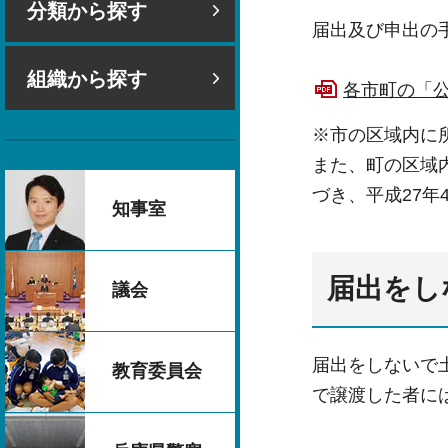
分類から探す
届出及び申出の
組織から探す
各市町の「公
※市の区域内に
また、町の区域
づき、平成27年
知事室
届出をし
議会
届出をしないで
教育委員会
で譲渡した者に