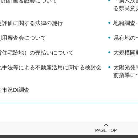
利用計画審議会について
「第六次
る県民意
定評価に関する法律の施行
地籍調査
利用審査会について
県有地の
営住宅跡地）の売払いについて
大規模開
化手法等による不動産活用に関する検討会
太陽光発
前指導に
市況DI調査
PAGE TOP