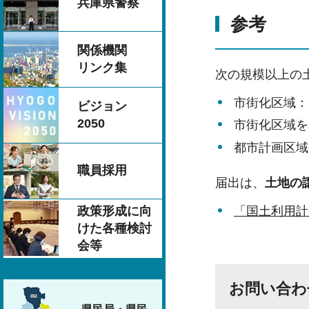
兵庫県警察
参考
関係機関
リンク集
次の規模以上の
市街化区域：
ビジョン
2050
市街化区域を
都市計画区域
職員採用
届出は、
土地の
政策形成に向
「国土利用計
けた各種検討
会等
お問い合わ