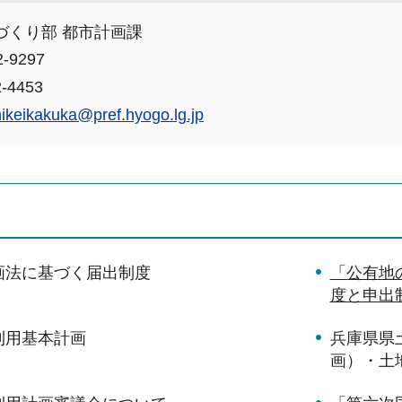
づくり部 都市計画課
-9297
-4453
hikeikakuka@pref.hyogo.lg.jp
画法に基づく届出制度
「公有地
度と申出
利用基本計画
兵庫県県
画）・土