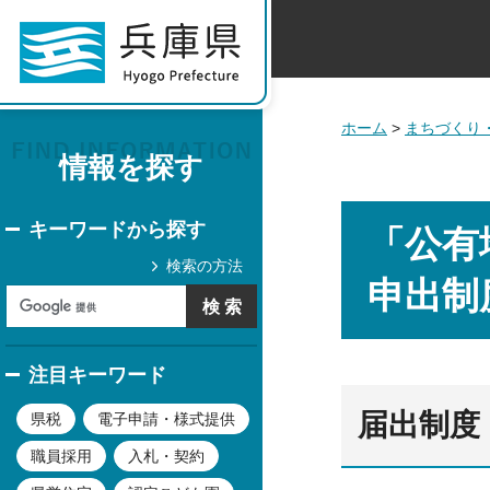
ホーム
>
まちづくり
情報を探す
キーワードから探す
「公有
検索の方法
申出制
注目キーワード
届出制度
県税
電子申請・様式提供
職員採用
入札・契約