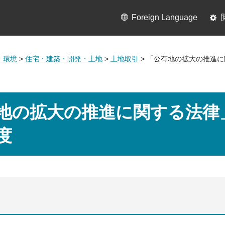
Foreign Language
・環境
>
住宅・建築・開発・土地
>
土地取引
> 「公有地の拡大の推進
地の拡大の推進に関する法律
度