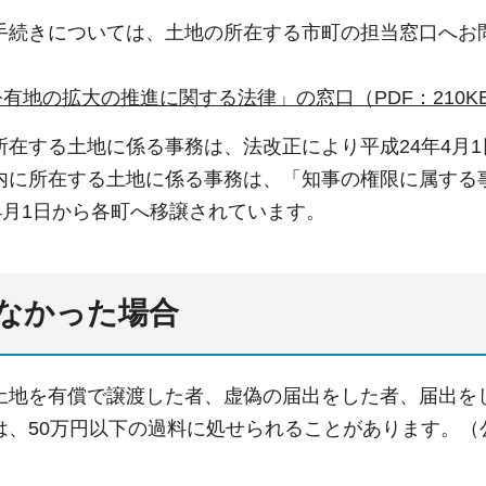
手続きについては、土地の所在する市町の担当窓口へお
有地の拡大の推進に関する法律」の窓口（PDF：210K
所在する土地に係る事務は、法改正により平成24年4月
内に所在する土地に係る事務は、「知事の権限に属する
4月1日から各町へ移譲されています。
なかった場合
土地を有償で譲渡した者、虚偽の届出をした者、届出を
は、50万円以下の過料に処せられることがあります。（