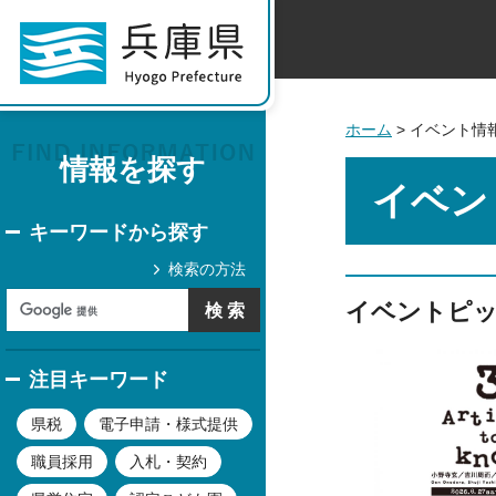
ホーム
> イベント情
情報を探す
イベン
キーワードから探す
検索の方法
イベントピ
注目キーワード
県税
電子申請・様式提供
職員採用
入札・契約