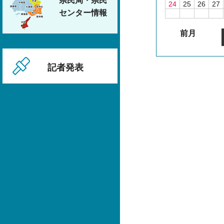
県民局・県民
24
25
26
27
センター情報
前月
記者発表