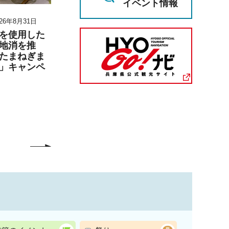
イベント情報
26年8月31日
2026年8月11日～2026年8月23日
2026年6月27日 1
月6日 17時00分
を使用した
『第30回六甲山の災害
地消を推
展』の開催
兵庫陶芸美
たまねぎま
こども学芸員
」キャンペ
「夏のこども
（丹波篠山市