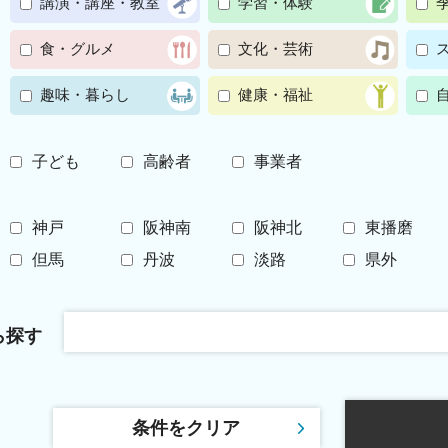
講演・講座・教室
学習・体験
食・グルメ
文化・芸術
趣味・暮らし
健康・福祉
子ども
高齢者
事業者
神戸
阪神南
阪神北
東播磨
但馬
丹波
淡路
県外
ら探す
条件をクリア