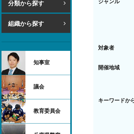
ジャンル
分類から探す
組織から探す
対象者
知事室
開催地域
議会
キーワードか
教育委員会