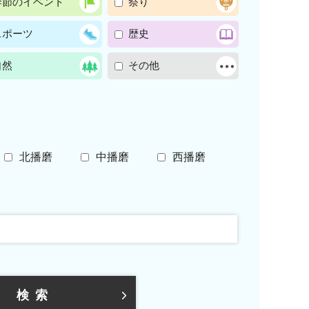
季節のイベント
祭り
スポーツ
歴史
自然
その他
北播磨
中播磨
西播磨