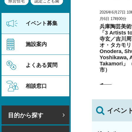
県営住宅
認定こども園
026年8月23日
2026年6月27日 10時00分～2026年9
2026年6月27日 1
月6日 17時00分
月6日 17時00分
甲山の災害
イベント募集
兵庫陶芸美術館 特別展
兵庫陶芸美術
こども学芸員とつくる
「3 Artists 
「夏のこども美術館」
寺玄／吉川周
施設案内
（丹波篠山市）
オ・タカモリ 
Onodera, Shu
Yoshikawa, 
Takamori
よくある質問
市）
相談窓口
イベン
目的から探す