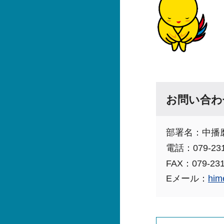
お問い合わ
部署名：中播
電話：079-231
FAX：079-231
Eメール：
him