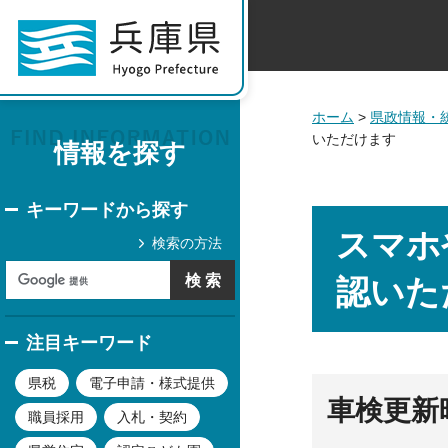
ホーム
>
県政情報・
いただけます
情報を探す
キーワードから探す
スマホ
検索の方法
認いた
注目キーワード
県税
電子申請・様式提供
車検更新
職員採用
入札・契約