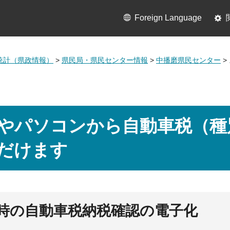
Foreign Language
統計（県政情報）
>
県民局・県民センター情報
>
中播磨県民センター
>
やパソコンから自動車税（種
だけます
時の自動車税納税確認の電子化