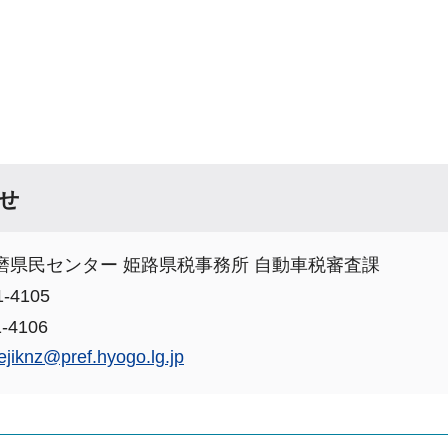
せ
磨県民センター 姫路県税事務所 自動車税審査課
-4105
-4106
ejiknz@pref.hyogo.lg.jp