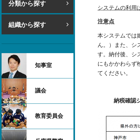
分類から探す
システムの利用
注意点
組織から探す
本システムでは
ん。）また、シ
す。納付後、シ
にもかかわらず
知事室
てください。
議会
納税確認
教育委員会