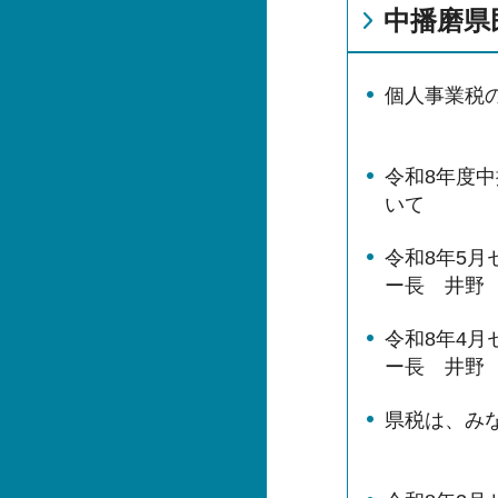
中播磨県
個⼈事業税
令和8年度
いて
令和8年5
ー長 井野
令和8年4
ー長 井野
県税は、み