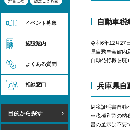
県営住宅
認定こども園
自動車税
イベント募集
令和6年12月
施設案内
県自動車会館内
自動発行機を廃
よくある質問
兵庫県自
相談窓口
納税証明書自動
目的から探す
車税種別割の納
書の呈示は不要