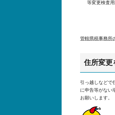
等変更検査用
管轄県税事務所
住所変更
引っ越しなどで
に申告等がない
お願いします。