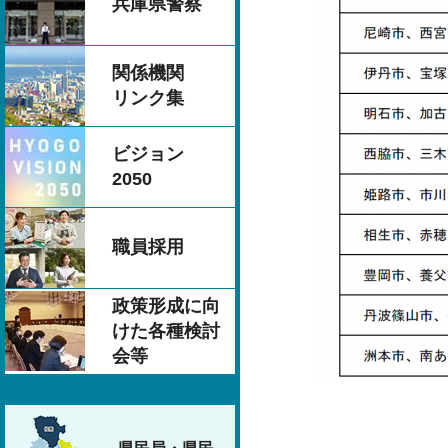
兵庫県警察
関係機関
リンク集
ビジョン
2050
職員採用
政策形成に向
けた各種検討
会等