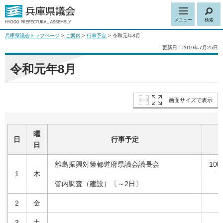
メニュー
検索
兵庫県議会トップページ
>
ご案内
>
行事予定
> 令和元年8月
更新日：2019年7月25日
令和元年8月
画面サイズで表示
曜
日
行事予定
日
離島振興対策都道府県議会議長会
10
1
木
管内調査（建設）〔～2日〕
2
金
3
土