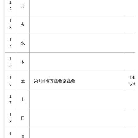
1
月
2
1
火
3
1
水
4
1
木
5
1
14
金
第1回地方議会協議会
6
6時
1
土
7
1
日
8
1
月