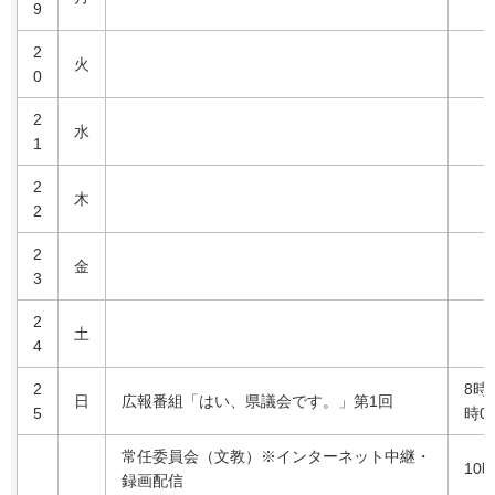
9
2
火
0
2
水
1
2
木
2
2
金
3
2
土
4
2
8時
日
広報番組「はい、県議会です。」第1回
5
時0
常任委員会（文教）※インターネット中継・
10
録画配信