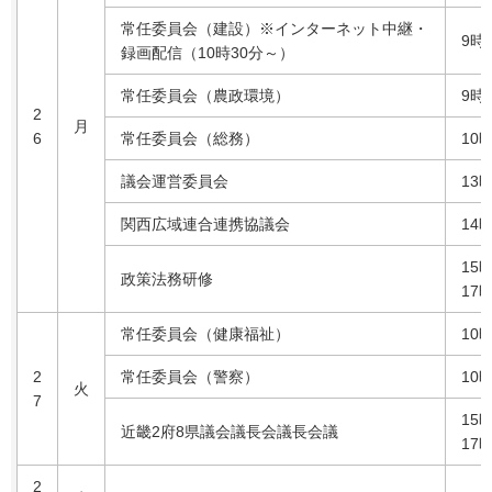
常任委員会（建設）※インターネット中継・
9時
録画配信（10時30分～）
常任委員会（農政環境）
9時
2
月
6
常任委員会（総務）
10
議会運営委員会
13
関西広域連合連携協議会
14
15
政策法務研修
17
常任委員会（健康福祉）
10
2
常任委員会（警察）
10
火
7
15
近畿2府8県議会議長会議長会議
17
2