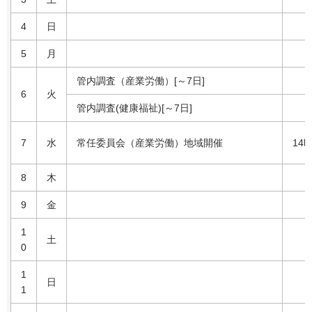
4
日
5
月
管内調査（産業労働）[～7日]
6
火
管内調査(健康福祉)[～7日]
7
水
常任委員会（産業労働）地域開催
14
8
木
9
金
1
土
0
1
日
1