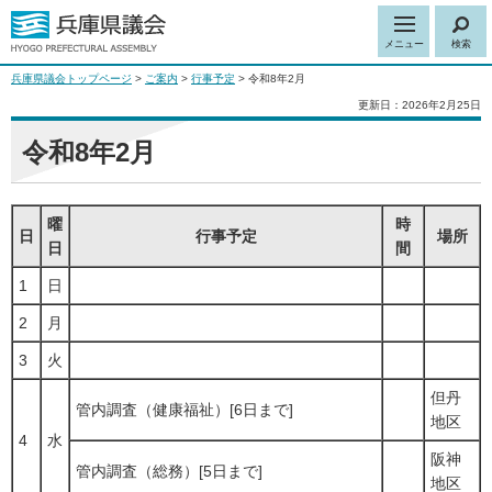
メニュー
検索
兵庫県議会トップページ
>
ご案内
>
行事予定
> 令和8年2月
更新日：2026年2月25日
令和8年2月
曜
時
日
行事予定
場所
日
間
1
日
2
月
3
火
但丹
管内調査（健康福祉）[6日まで]
地区
4
水
阪神
管内調査（総務）[5日まで]
地区