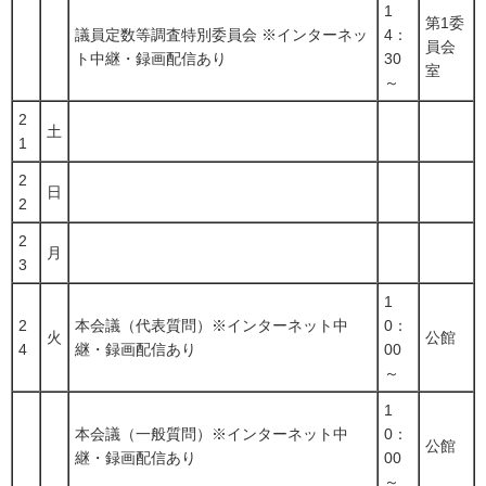
1
第1委
議員定数等調査特別委員会 ※インターネッ
4：
員会
ト中継・録画配信あり
30
室
～
2
土
1
2
日
2
2
月
3
1
2
本会議（代表質問）※インターネット中
0：
火
公館
4
継・録画配信あり
00
～
1
本会議（一般質問）※インターネット中
0：
公館
継・録画配信あり
00
～