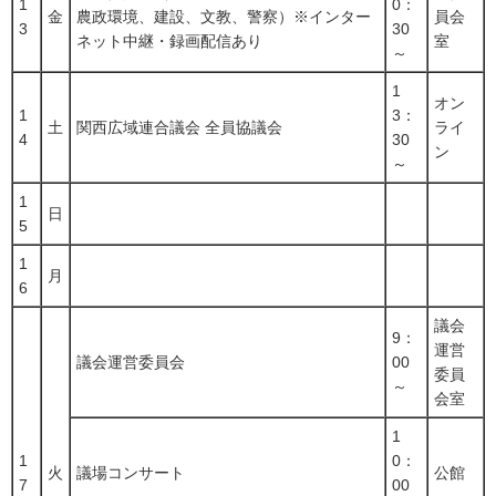
1
0：
金
農政環境、建設、文教、警察）※インター
員会
3
30
ネット中継・録画配信あり
室
～
1
オン
1
3：
土
関西広域連合議会 全員協議会
ライ
4
30
ン
～
1
日
5
1
月
6
議会
9：
運営
議会運営委員会
00
委員
～
会室
1
1
0：
火
議場コンサート
公館
7
00