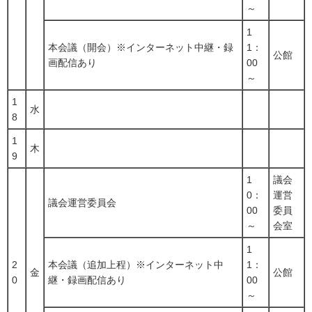
～
1
本会議（開会）※インターネット中継・録
1：
公館
画配信あり
00
～
1
水
8
1
木
9
1
議会
0：
運営
議会運営委員会
00
委員
～
会室
1
2
本会議（追加上程）※インターネット中
1：
金
公館
0
継・録画配信あり
00
～