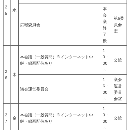
2
本
水
5
会
第6委
議
広報委員会
員会
終
室
了
後
1
本会議（一般質問）※インターネット中
0：
公館
継・録画配信あり
00
～
2
木
6
1
議会
6：
運営
議会運営委員会
00
委員
～
会室
1
2
本会議（一般質問）※インターネット中
0：
金
公館
7
継・録画配信あり
00
～