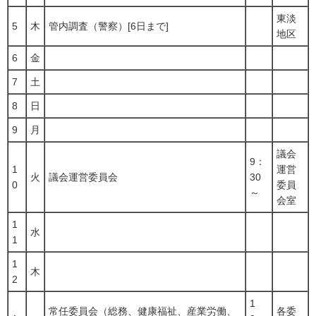
東淡
5
木
管内調査（警察）[6日まで]
地区
6
金
7
土
8
日
9
月
議会
9：
1
運営
火
議会運営委員会
30
0
委員
～
会室
1
水
1
1
木
2
1
常任委員会（総務、健康福祉、産業労働、
各委