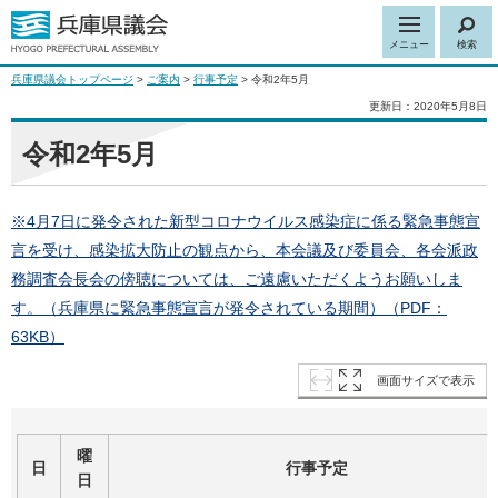
メニュー
検索
兵庫県議会トップページ
>
ご案内
>
行事予定
> 令和2年5月
更新日：2020年5月8日
令和2年5月
※4月7日に発令された新型コロナウイルス感染症に係る緊急事態宣
言を受け、感染拡大防止の観点から、本会議及び委員会、各会派政
務調査会長会の傍聴については、ご遠慮いただくようお願いしま
す。（兵庫県に緊急事態宣言が発令されている期間）（PDF：
63KB）
画面サイズで表示
曜
日
行事予定
日