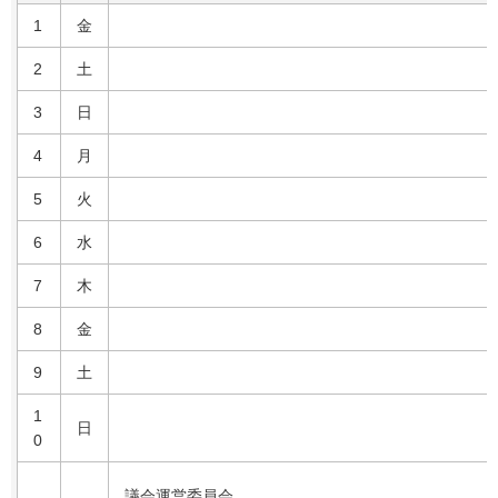
1
金
2
土
3
日
4
月
5
火
6
水
7
木
8
金
9
土
1
日
0
議会運営委員会