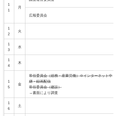
1
月
1
広報委員会
1
火
2
1
水
3
1
木
4
常任委員会（総務・産業労働）※インターネット中
1
継・録画配信
金
5
常任委員会（建設）
→書面により調査
1
土
6