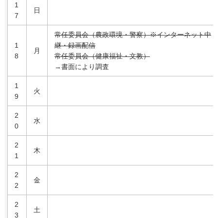
1
日
7
常任委員会（農政環境・警察）※インターネット中
1
継・録画配信
月
8
常任委員会（健康福祉・文教）
→書面により調査
1
火
9
2
水
0
2
木
1
2
金
2
2
土
3