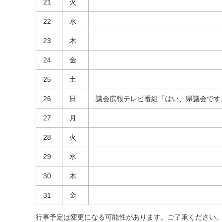
21
火
22
水
23
木
24
金
25
土
26
日
議会広報テレビ番組「はい、県議会です
27
月
28
火
29
水
30
木
31
金
行事予定は変更になる可能性があります。ご了承ください