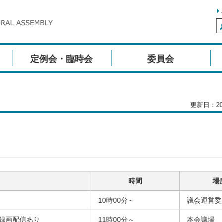
定例会・臨時会
委員会
更新日：20
時間
場
10時00分～
議会運営委
録画配信あり
11時00分～
本会議場