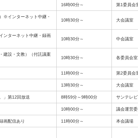
16時00分～
第1委員会
）※インターネット中継・
10時30分～
大会議室
インターネット中継・録画
10時30分～
中会議室
・建設・文教）（付託議案
10時30分～
各委員会室
11時00分～
第2委員会
13時30分～
大会議室
。」第12回放送
8時59分～9時00分
サンテレビ
10時00分～
議会運営委
録画配信あり
11時00分～
本会議場