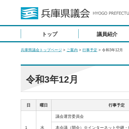
トップ
議員紹介
兵庫県議会トップページ
>
ご案内
>
行事予定
> 令和3年12月
令和3年12月
日
曜日
行事予定
議会運営委員会
1
水
本会議（開会）※インターネット中継・