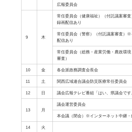
広報委員会
常任委員会（健康福祉）（付託議案審査
録画配信あり
常任委員会（警察）（付託議案審査）※
9
木
配信あり
常任委員会（総務・産業労働・農政環境
審査）
10
金
各会派政務調査会長会
11
土
関西広域連合議会防災医療常任委員会
12
日
議会広報テレビ番組「はい、県議会です
議会運営委員会
13
月
本会議（閉会）※インターネット中継・
14
火