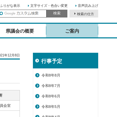
ふりがな表示
文字サイズ・色合い変更
音声読み上げ
検索の仕方
イ
ト
県議会の概要
ご案内
内
検
索
21年12月8日
行事予定
令和8年8月
令和8年7月
所
令和8年6月
員会室
令和8年5月