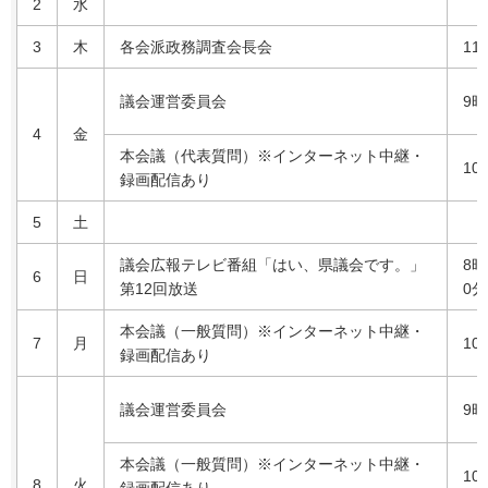
2
水
3
木
各会派政務調査会長会
11
議会運営委員会
9時
4
金
本会議（代表質問）※インターネット中継・
10
録画配信あり
5
土
議会広報テレビ番組「はい、県議会です。」
8時
6
日
第12回放送
0分
本会議（一般質問）※インターネット中継・
7
月
10
録画配信あり
議会運営委員会
9時
本会議（一般質問）※インターネット中継・
10
8
火