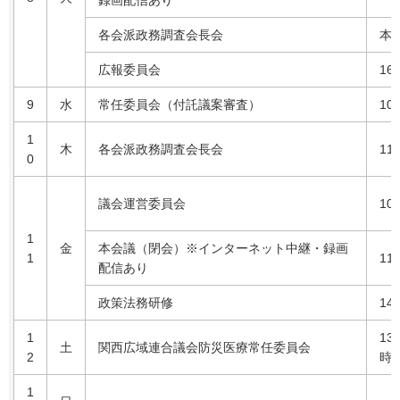
録画配信あり
各会派政務調査会長会
本
広報委員会
16
9
水
常任委員会（付託議案審査）
10
1
木
各会派政務調査会長会
11
0
議会運営委員会
10
1
金
本会議（閉会）※インターネット中継・録画
1
11
配信あり
政策法務研修
14
1
13
土
関西広域連合議会防災医療常任委員会
2
時3
1