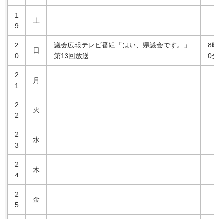
1
土
9
2
議会広報テレビ番組「はい、県議会です。」
8時
日
0
第13回放送
0分
2
月
1
2
火
2
2
水
3
2
木
4
2
金
5