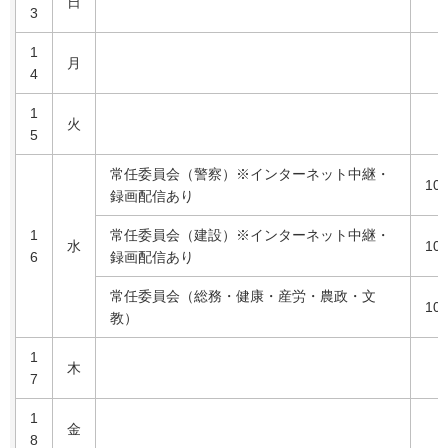
日
3
1
月
4
1
火
5
常任委員会（警察）※インターネット中継・
10
録画配信あり
1
常任委員会（建設）※インターネット中継・
水
10
6
録画配信あり
常任委員会（総務・健康・産労・農政・文
10
教）
1
木
7
1
金
8