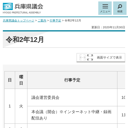
メニュー
検索
兵庫県議会トップページ
>
ご案内
>
行事予定
> 令和2年12月
更新日：2020年11月30日
令和2年12月
画面サイズで表示
曜
日
行事予定
日
議会運営委員会
10
1
火
本会議（開会）※インターネット中継・録画
11
配信あり