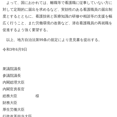
よって、国におかれては、離職等で看護職に従事していない方に
対して定期的に届出を求めるなど、実効性のある看護職員の届出制
度とするとともに、看護技術と医療知識の研修や相談等の支援を幅
広く行うこと、また労働環境の改善など、潜在看護職員の再就職を
促進するよう強く要望する。
以上、地方自治法第99条の規定により意見書を提出する。
令和3年6月9日
衆議院議長
参議院議長
内閣総理大臣
内閣官房長官
総務大臣
様
財務大臣
厚生労働大臣
行政改革担当大臣