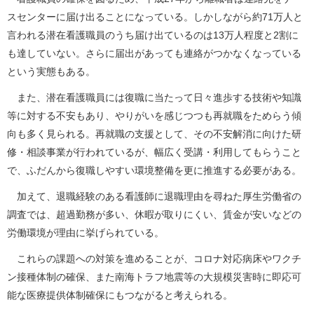
スセンターに届け出ることになっている。しかしながら約71万人と
言われる潜在看護職員のうち届け出ているのは13万人程度と2割に
も達していない。さらに届出があっても連絡がつかなくなっている
という実態もある。
また、潜在看護職員には復職に当たって日々進歩する技術や知識
等に対する不安もあり、やりがいを感じつつも再就職をためらう傾
向も多く見られる。再就職の支援として、その不安解消に向けた研
修・相談事業が行われているが、幅広く受講・利用してもらうこと
で、ふだんから復職しやすい環境整備を更に推進する必要がある。
加えて、退職経験のある看護師に退職理由を尋ねた厚生労働省の
調査では、超過勤務が多い、休暇が取りにくい、賃金が安いなどの
労働環境が理由に挙げられている。
これらの課題への対策を進めることが、コロナ対応病床やワクチ
ン接種体制の確保、また南海トラフ地震等の大規模災害時に即応可
能な医療提供体制確保にもつながると考えられる。