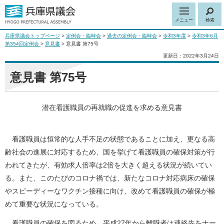
メニュー
検索
兵庫県議会トップページ
>
定例会・臨時会
>
過去の定例会・臨時会
>
令和3年度
>
令和3年6月
第354回定例会
>
意見書
> 意見書 第75号
更新日：2022年3月24日
意見書 第75号
潜在看護職員の再就職の促進を求める意見書
看護職員は恒常的な人手不足の状態であることに加え、更なる高
齢社会の進展に対応するため、国を挙げて看護職員の確保対策が行
われてきたが、有効求人倍率は2倍を大きく超える状況が続いてい
る。また、このたびのコロナ禍では、新たなコロナ対応病床の確保
やスピーディーなワクチン接種に向け、改めて看護職員の確保が極
めて重要な状況になっている。
看護職員の確保を図るため、平成27年から離職者は連絡先をナー