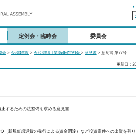
定例会・臨時会
委員会
時会
>
令和3年度
>
令和3年6月第354回定例会
>
意見書
> 意見書 第77号
更新日：20
防止するための法整備を求める意見書
CO（新規仮想通貨の発行による資金調達）など投資案件への出資を募