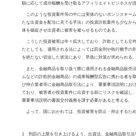
額に応じて成功報酬を受け取るアフィリエイトビジネスが
このような投資案件等の中には実体のないポンジスキーム
たな出資金を配当に充てる手法）の投資詐欺案件も少なか
体を破綻させ出資者に被害を被らせるものである。
こうした投資被害は年々拡大しており、詐欺としても立件
たとしても、適用される法によっては罰金刑や執行猶予の
を絶たない切迫した状況にあり、早急に対策が求められる
また、金融商品を取り扱う際に適用される金融商品販売法
ムなどの詐欺的金融商品）の成果報酬型広告に携わる者を
び仲介業者等に金融商品取引法により、重要事項説明にお
ており、被害者が投資案件に出資する前にリスクを確認し
重要事項説明の書面交付義務を課す必要があると考える。
よって、国におかれては、投資被害を防止・抑止するため
1 刑罰の上限を引き上げるよう、出資法、金融商品取引法