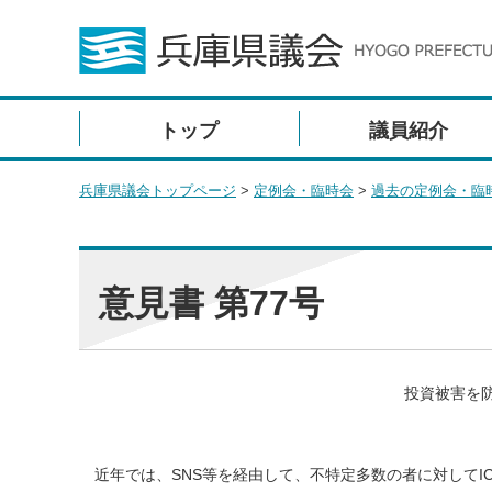
トップ
議員紹介
兵庫県議会トップページ
>
定例会・臨時会
>
過去の定例会・臨
意見書 第77号
投資被害を
近年では、SNS等を経由して、不特定多数の者に対してI