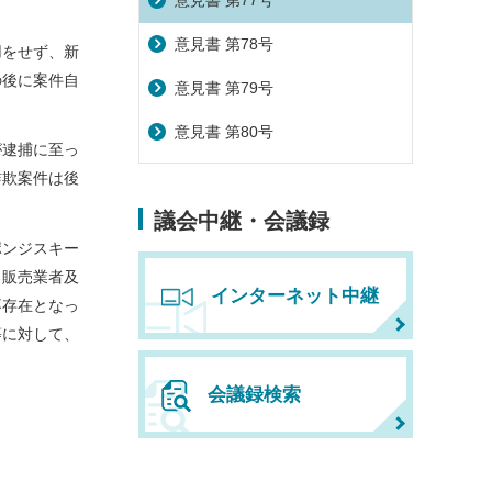
意見書 第77号
意見書 第78号
用をせず、新
の後に案件自
意見書 第79号
意見書 第80号
が逮捕に至っ
詐欺案件は後
議会中継・会議録
ポンジスキー
る販売業者及
インターネット中継
不存在となっ
等に対して、
会議録検索