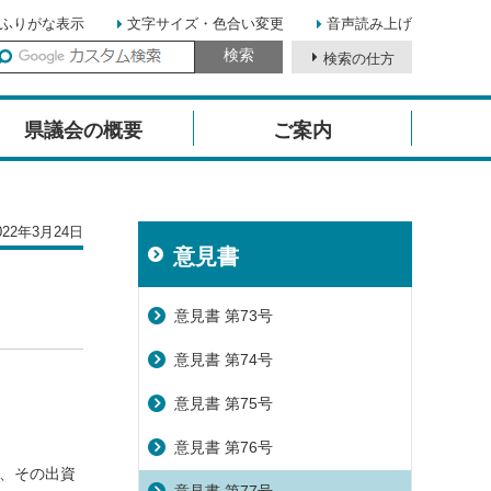
ふりがな表示
文字サイズ・色合い変更
音声読み上げ
検索の仕方
イ
ト
県議会の概要
ご案内
内
検
索
22年3月24日
意見書
意見書 第73号
意見書 第74号
意見書 第75号
意見書 第76号
り、その出資