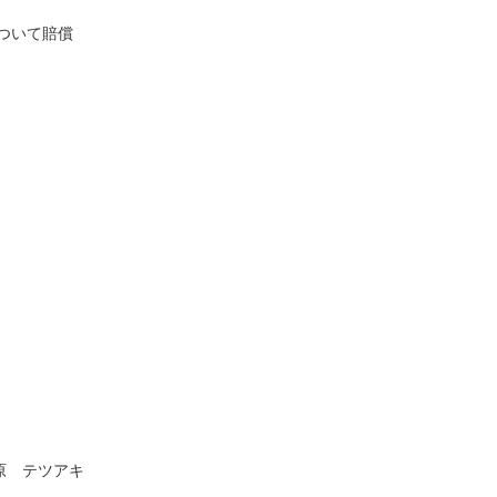
ついて賠償
原 テツアキ