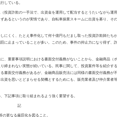
流行している。
（投資詐欺の一手法で、出資金を運用して配当するとうたいながら運
らずあるというのが実情であり、自転車操業スキームに出資を募り、そ
しにくく、たとえ事件化して何十億円もだまし取った投資詐欺師たち
刑罰に止まっていることが多い。このため、事件の抑止力になり得ず、
。
に、重要事項説明における書面交付義務がないことから、金融商品（
取り締まれない実態が続いている。民事に関して、投資案件等を紹介す
ける書面交付義務があるが、金融商品販売法には同様の書面交付義務が
、出資を思いとどまらせる契機とするためにも、販売業者及び仲介業者
、下記事項に取り組まれるよう強く要望する。
記
等の更なる厳罰化を図ること。