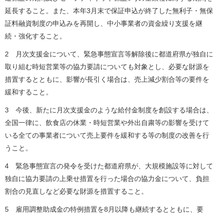
延長すること。また、本年3月末で保証申込が終了した無利子・無保
証料融資制度の申込みを再開し、中小事業者の資金繰り支援を継
続・強化すること。
2 月次支援金について、緊急事態宣言等解除後に都道府県が独自に
取り組む時短営業等の協力要請についても対象とし、必要な財源を
措置するとともに、影響が長引く場合は、売上減少割合等の要件を
緩和すること。
3 今後、新たに月次支援金のような給付金制度を創設する場合は、
全国一律に、飲食店の休業・時短営業や外出自粛等の影響を受けて
いる全ての事業者について売上要件を緩和する等の制度の改善を行
うこと。
4 緊急事態宣言の発令を受けた都道府県が、大規模施設等に対して
独自に協力要請の上乗せ措置を行った場合の協力金について、負担
割合の見直しなど必要な財源を措置すること。
5 雇用調整助成金の特例措置を8月以降も継続するとともに、要