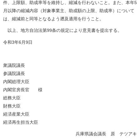
件、上限額、助成率等を維持し、縮減を行わないこと。また、本年5
月以降の縮減内容（対象事業主、助成額の上限、助成率）について
は、縮減前と同等となるよう遡及適用を行うこと。
以上、地方自治法第99条の規定により意見書を提出する。
令和3年6月9日
衆議院議長
参議院議長
内閣総理大臣
内閣官房長官
様
総務大臣
財務大臣
経済産業大臣
経済再生担当大臣
兵庫県議会議長 原 テツアキ