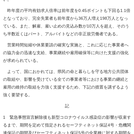
昨年度の平均有効求人倍率は前年度を0.45ポイントも下回る1.1倍
となっており、完全失業者も前年度から36万人増え198万人となっ
ている。また、解雇、雇い止めの見込み数が10万人を超え、そのう
ち半数近くはパート、アルバイトなどの非正規労働者である。
営業時間短縮や休業要請の確実な実施と、これに応じた事業者へ
の協力金の迅速な支給、事業継続や雇用確保等に向けた支援の強化
が求められている。
よって、国におかれては、県民の命と暮らしを守る地方公共団体
の取組や、影響を受けている全ての事業者等における事業の継続と
雇用の維持の取組を力強く支援するため、下記の措置を講ずるよう
強く要望する。
記
1 緊急事態宣言解除後も新型コロナウイルス感染症の影響が収束す
るまで、期間を定めて指定されるセーフティネット保証4号・危機関
連保証の期間及びセーフティネット保証5号の全業種に対する期間を