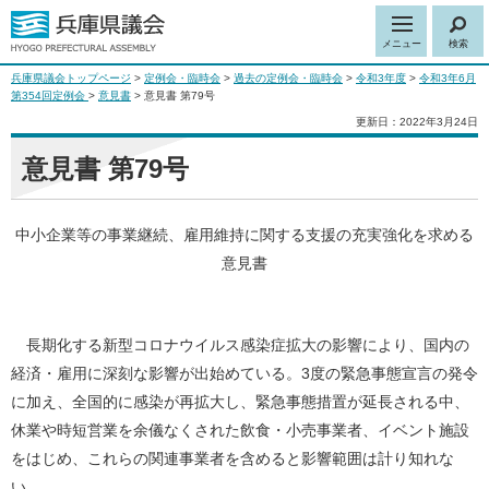
メニュー
検索
兵庫県議会トップページ
>
定例会・臨時会
>
過去の定例会・臨時会
>
令和3年度
>
令和3年6月
第354回定例会
>
意見書
> 意見書 第79号
更新日：2022年3月24日
意見書 第79号
中小企業等の事業継続、雇用維持に関する支援の充実強化を求める
意見書
長期化する新型コロナウイルス感染症拡大の影響により、国内の
経済・雇用に深刻な影響が出始めている。3度の緊急事態宣言の発令
に加え、全国的に感染が再拡大し、緊急事態措置が延長される中、
休業や時短営業を余儀なくされた飲食・小売事業者、イベント施設
をはじめ、これらの関連事業者を含めると影響範囲は計り知れな
い。