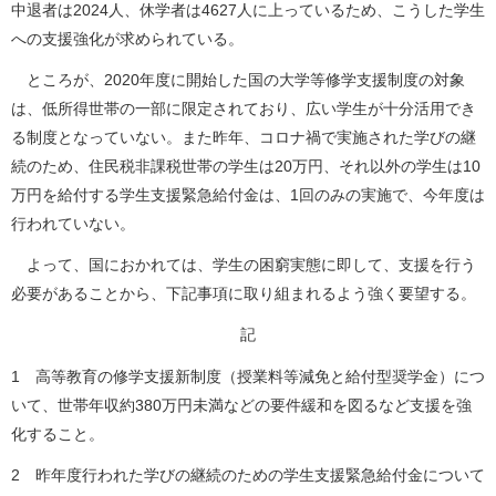
中退者は2024人、休学者は4627人に上っているため、こうした学生
への支援強化が求められている。
ところが、2020年度に開始した国の大学等修学支援制度の対象
は、低所得世帯の一部に限定されており、広い学生が十分活用でき
る制度となっていない。また昨年、コロナ禍で実施された学びの継
続のため、住民税非課税世帯の学生は20万円、それ以外の学生は10
万円を給付する学生支援緊急給付金は、1回のみの実施で、今年度は
行われていない。
よって、国におかれては、学生の困窮実態に即して、支援を行う
必要があることから、下記事項に取り組まれるよう強く要望する。
記
1 高等教育の修学支援新制度（授業料等減免と給付型奨学金）につ
いて、世帯年収約380万円未満などの要件緩和を図るなど支援を強
化すること。
2 昨年度行われた学びの継続のための学生支援緊急給付金について