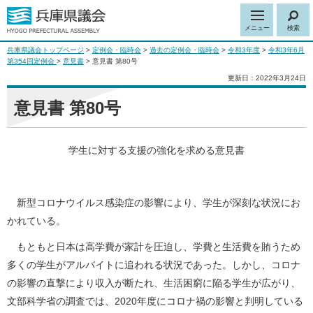
メニュー
検索
兵庫県議会トップページ
>
定例会・臨時会
>
過去の定例会・臨時会
>
令和3年度
>
令和3年6月
第354回定例会
>
意見書
> 意見書 第80号
更新日：2022年3月24日
意見書 第80号
学生に対する支援の強化を求める意見書
新型コロナウイルス感染症の影響により、学生が深刻な状況にお
かれている。
もともと日本は高学費が家計を圧迫し、学費と生活費を賄うため
多くの学生がアルバイトに追われる状況であった。しかし、コロナ
の影響の直撃により収入が断たれ、生活困窮に陥る学生が広がり、
文部科学省の調査では、2020年度にコロナ禍の影響と判明している