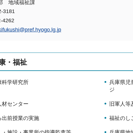
部 地域福祉課
-3181
-4262
kifukushi@pref.hyogo.lg.jp
康・福祉
康科学研究所
兵庫県児
ジ
人材センター
旧軍人等
る出前授業の実施
福祉のし
人・施設・事業所の指導監査等
兵庫県地