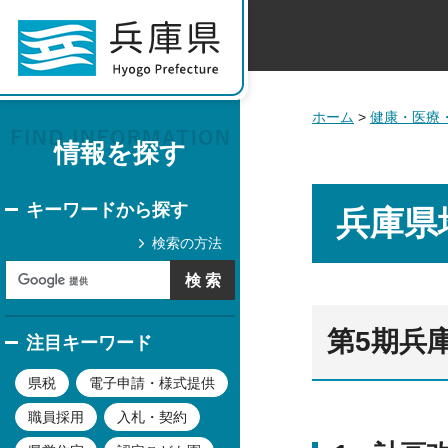
ホーム
>
健康・医療
情報を探す
キーワードから探す
兵庫県
検索の方法
第5期兵
注目キーワード
県税
電子申請・様式提供
職員採用
入札・契約