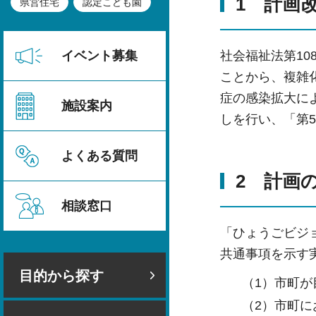
1 計画
県営住宅
認定こども園
社会福祉法第1
イベント募集
ことから、複雑
症の感染拡大に
施設案内
しを行い、「第
よくある質問
2 計画
相談窓口
「ひょうごビジ
共通事項を示す
目的から探す
（1）市町
（2）市町