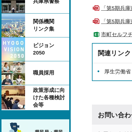
兵庫県警察
「第5期兵庫
「第5期兵庫
関係機関
リンク集
市町セルフチ
ビジョン
関連リンク
2050
厚生労働省
職員採用
政策形成に向
けた各種検討
会等
お問い合わ