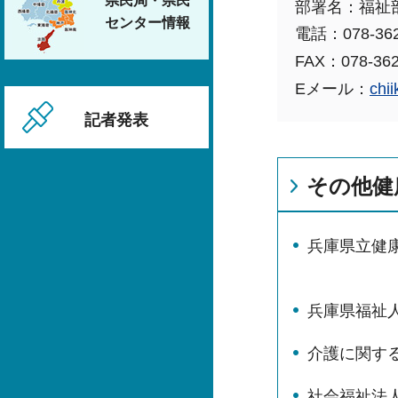
県民局・県民
部署名：福祉
センター情報
電話：078-362
FAX：078-362
Eメール：
chii
記者発表
その他健
兵庫県立健
兵庫県福祉
介護に関す
社会福祉法