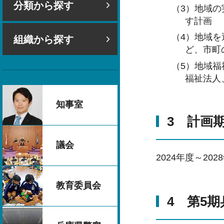
分類から探す
（3）地域
す計画
（4）地域
組織から探す
ど、市町
（5）地域福
福祉法人
知事室
3 計画
議会
2024年度～20
教育委員会
4 第5