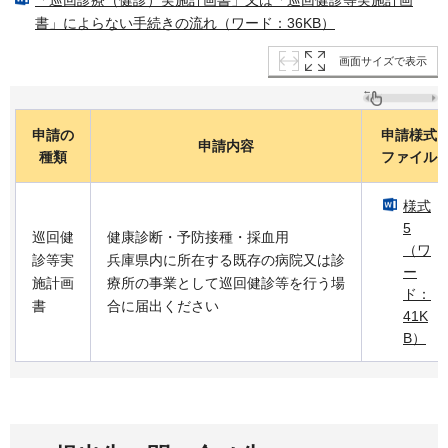
書」によらない手続きの流れ（ワード：36KB）
画面サイズで表示
申請の
申請様式
申請内容
種類
ファイル
様式
5
巡回健
健康診断・予防接種・採血用
（ワ
診等実
兵庫県内に所在する既存の病院又は診
ー
施計画
療所の事業として巡回健診等を行う場
ド：
書
合に届出ください
41K
B）