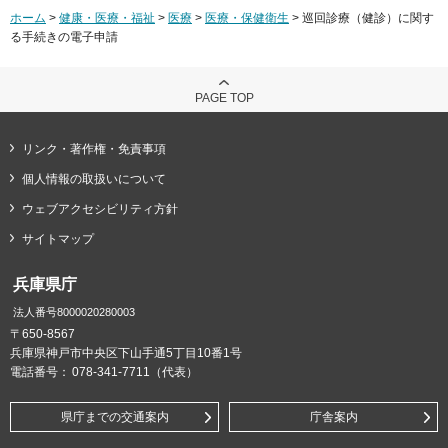
ホーム
>
健康・医療・福祉
>
医療
>
医療・保健衛生
> 巡回診療（健診）に関す
る手続きの電子申請
PAGE TOP
リンク・著作権・免責事項
個人情報の取扱いについて
ウェブアクセシビリティ方針
サイトマップ
兵庫県庁
法人番号8000020280003
〒650-8567
兵庫県神戸市中央区下山手通5丁目10番1号
電話番号：
078-341-7711（代表）
県庁までの交通案内
庁舎案内