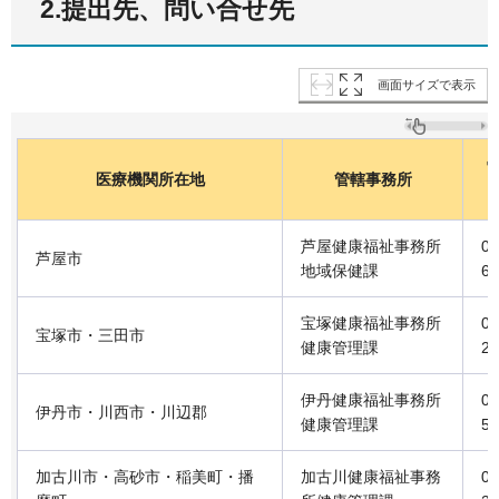
2.提出先、問い合せ先
画面サイズで表示
医療機関所在地
管轄事務所
芦屋健康福祉事務所
07
芦屋市
地域保健課
6-
宝塚健康福祉事務所
07
宝塚市・三田市
健康管理課
2-
伊丹健康福祉事務所
07
伊丹市・川西市・川辺郡
健康管理課
5-
加古川市・高砂市・稲美町・播
加古川健康福祉事務
07