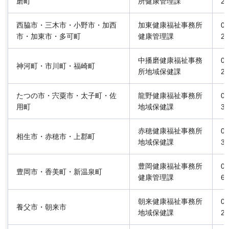
磨町
所健康管理課
2-
西脇市・三木市・小野市・加西
加東健康福祉事務所
07
市・加東市・多可町
健康管理課
2-
中播磨健康福祉事務
07
神河町・市川町・福崎町
所地域保健課
2-
たつの市・宍粟市・太子町・佐
龍野健康福祉事務所
07
用町
地域保健課
3-
赤穂健康福祉事務所
07
相生市・赤穂市・上郡町
地域保健課
3-
豊岡健康福祉事務所
07
豊岡市・香美町・新温泉町
健康管理課
6-
朝来健康福祉事務所
07
養父市・朝来市
地域保健課
2-