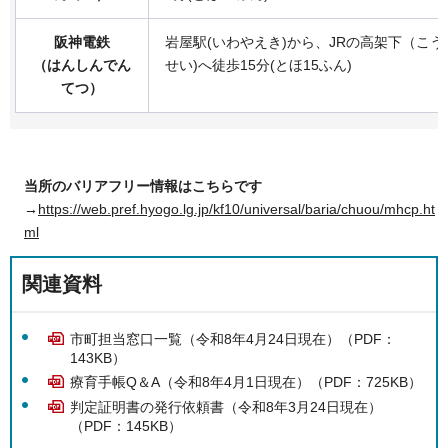
阪神電鉄
岩屋駅(いわやえき)から、JRの高架下（こ
（はんしん
でん
せい)へ徒歩15分(とほ15ふん)
てつ）
当所のバリアフリー情報はこちらです
→
https://web.pref.hyogo.lg.jp/kf10/universal/baria/chuou/mhcp.ht
ml
関連資料
市町担当窓口一覧（令和8年4月24日現在）（PDF：
143KB）
療育手帳Q＆A（令和8年4月1日現在）（PDF：725KB）
判定証明書の発行依頼書（令和8年3月24日現在）
（PDF：145KB）