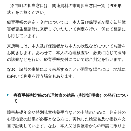
（各市町の担当窓口は、関連資料の市町担当窓口一覧（PDF形
式）をご覧ください）
療育手帳の判定・交付については、本人及び保護者が県立知的障
害者更生相談所に来所していただいて判定を行い、併せて相談に
も応じています。
来所時には、本人及び保護者から本人の状況などについてお話を
お聞きします。あわせて、本人の心理検査や、必要に応じて医師
の診察などを行い、療育手帳交付について総合判定を行います。
なお、諸般の事情により来所することが困難な場合には、地域に
出向いて判定を行う場合もあります。
療育手帳判定時の心理検査の結果（判定証明書）の発行につい
て
障害基礎年金や特別児童扶養手当などの申請のために、判定時の
心理検査の結果が必要となる方に、実施した検査名及び指数を文
書で証明しています。なお、本人又は保護者からの申請に限りま