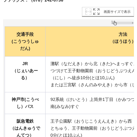
画面サイズで表示
交通手段
方法
(こうつうしゅ
（ほうほう）
だん)
JR
灘駅（なだえき）から北（きた)へまっすぐ
（じぇいあー
つづけて王子動物園前（おうじどうぶつえん
る）
（にし）へ徒歩10分(とほ10ぷん)
または三宮駅（さんのみやえき）から市（し
神戸市(こうべ
92系統（けいとう）上筒井1丁目（かみつつ
し）バス
南(みなみ)すぐ
阪急電鉄
王子公園駅（おうじこうえんえき）から西（
（はんきゅう
で
とちゅう、王子動物園前（おうじどうぶつえ
んてつ）
0分(とほ10ぷん)