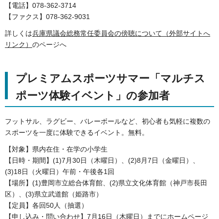
【電話】078-362-3714
【ファクス】078-362-9031
詳しくは
兵庫県議会総務常任委員会の傍聴について（外部サイトへ
リンク）
のページへ
プレミアムスポーツサマー「マルチス
ポーツ体験イベント」の参加者
フットサル、ラグビー、バレーボールなど、初心者も気軽に複数の
スポーツを一度に体験できるイベント。無料。
【対象】県内在住・在学の小学生
【日時・期間】(1)7月30日（木曜日）、(2)8月7日（金曜日）、
(3)18日（火曜日）午前・午後各1回
【場所】(1)豊岡市立総合体育館、(2)県立文化体育館（神戸市長田
区）、(3)県立武道館（姫路市）
【定員】各回50人（抽選）
【申し込み・問い合わせ】7月16日（木曜日）までにホームページ