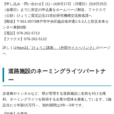
【申し込み・問い合わせ】(1)～(4)8月17日（月曜日）(5)9月25日
（金曜日）までに所定の申込書をホームページ郵送、ファクスで
（公財）ひょうご震災記念21世紀研究機構交流推進課へ
【郵送】〒651-0073神戸市中央区脇浜海岸通1-5-2人と防災未来セ
ンター東館6階
【電話】078-262-5713
【ファクス】078-262-5122
詳しくは
Hem21「ひょうご講座」（外部サイトへリンク）
のページ
へ
道路施設のネーミングライツパートナ
ー
歩道橋やトンネルなど、県が管理する道路施設に名前を付ける権
利、ネーミングライツを取得する企業や団体を募集しています。1施
設当たり年額15万円～、契約期間は3年～5年です。
【対象】企業等