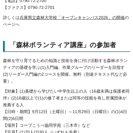
【電話】0790-72-2700
【ファクス】0790-72-2701
詳しくは
兵庫県立森林大学校「オープンキャンパス2026」の開催
の
ページへ
「森林ボランティア講座」の参加者
森林を守り育てるための知識と技術を身に付け活動する森林ボラン
ティアの基礎を学ぶ(1)入門編、作業グループのリーダーを目指す
(2)リーダー入門編の2コースを開催。無料（別途テキスト代など必
要）。
【対象】(1)基礎から学びたい中学生以上の人（16歳未満は保護者同
伴）(2)18歳以上で(1)の修了者または同等の技能を有し所属団体が
推薦する人
【日時・期間】9月12日（土曜日）～11月29日（日曜日）の(1)4日
間(2)6日間
【場所】コープこうべ協同学苑（三木市）など
【定員】(1)70人(2)30人（いずれも先着）