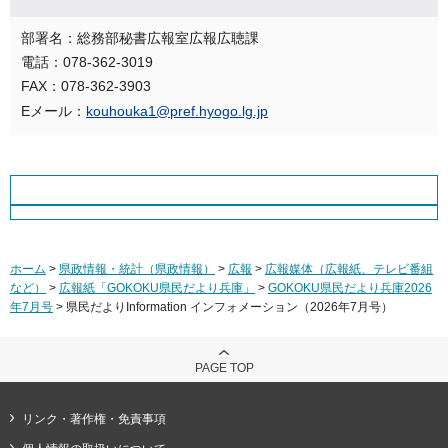
部署名：総務部秘書広報室広報広聴課
電話：078-362-3019
FAX：078-362-3903
Eメール：
kouhouka1@pref.hyogo.lg.jp
ホーム
>
県政情報・統計（県政情報）
>
広報
>
広報媒体（広報紙、テレビ番組
など）
>
広報紙「GOKOKU県民だより兵庫」
>
GOKOKU県民だより兵庫2026
年7月号
> 県民だよりInformation インフォメーション（2026年7月号）
PAGE TOP
リンク・著作権・免責事項