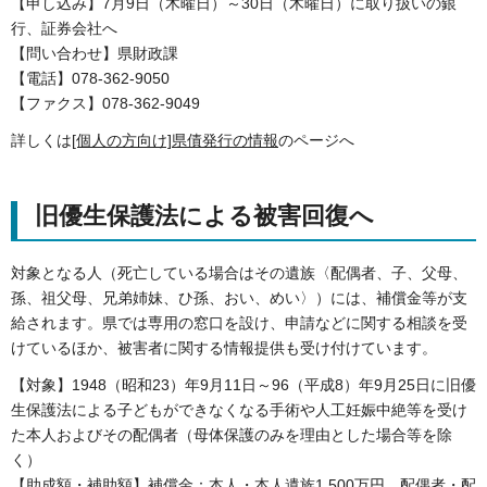
【申し込み】7月9日（木曜日）～30日（木曜日）に取り扱いの銀
行、証券会社へ
【問い合わせ】県財政課
【電話】078-362-9050
【ファクス】078-362-9049
詳しくは
[個人の方向け]県債発行の情報
のページへ
旧優生保護法による被害回復へ
対象となる人（死亡している場合はその遺族〈配偶者、子、父母、
孫、祖父母、兄弟姉妹、ひ孫、おい、めい〉）には、補償金等が支
給されます。県では専用の窓口を設け、申請などに関する相談を受
けているほか、被害者に関する情報提供も受け付けています。
【対象】1948（昭和23）年9月11日～96（平成8）年9月25日に旧優
生保護法による子どもができなくなる手術や人工妊娠中絶等を受け
た本人およびその配偶者（母体保護のみを理由とした場合等を除
く）
【助成額・補助額】補償金：本人・本人遺族1,500万円、配偶者・配