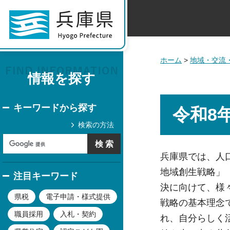
ホーム
>
地域・交流
情報を探す
キーワードから探す
令和8
検索の方法
兵庫県では、人
地域創生戦略」
注目キーワード
決に向けて、様
県税
電子申請・様式提供
戦略の基本理念
職員採用
入札・契約
れ、自分らしく