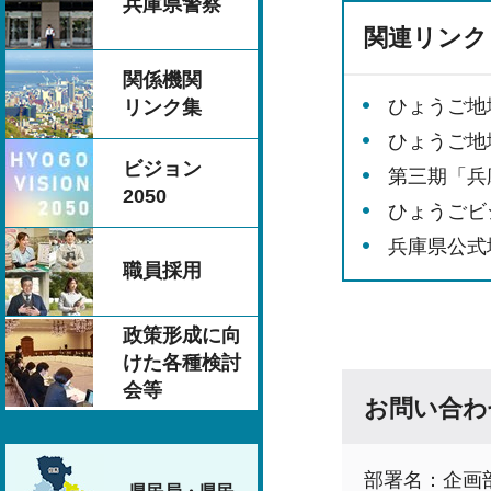
兵庫県警察
関連リンク
関係機関
ひょうご地域
リンク集
ひょうご地
ビジョン
第三期「兵庫
2050
ひょうごビジ
兵庫県公式地
職員採用
政策形成に向
けた各種検討
会等
お問い合わ
部署名：企画