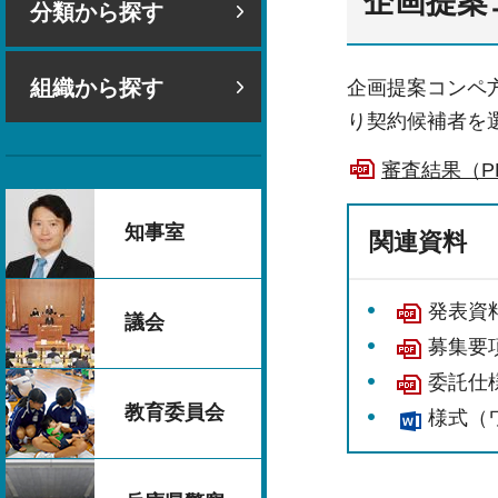
企画提案
分類から探す
組織から探す
企画提案コンペ
り契約候補者を
審査結果（PD
知事室
関連資料
発表資料
議会
募集要項
委託仕様
教育委員会
様式（ワ