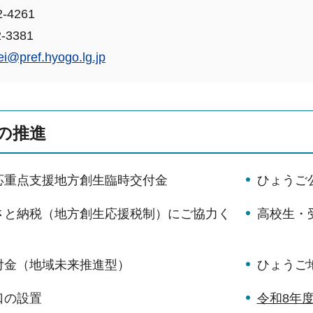
-4261
-3381
ei@pref.hyogo.lg.jp
の推進
応重点支援地方創生臨時交付金
ひょうご
さと納税（地方創生応援税制）にご協力く
高校生・
付金（地域未来推進型）
ひょうご
口の設置
令和8年