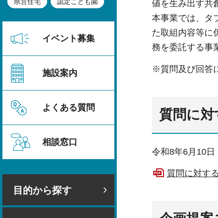
県営住宅
認定こども園
値を生み出す共
本事業では、タ
た取組内容等に
イベント募集
務を委託する事
※質問及び回答
施設案内
よくある質問
質問に対
相談窓口
令和8年6月1
質問に対する
目的から探す