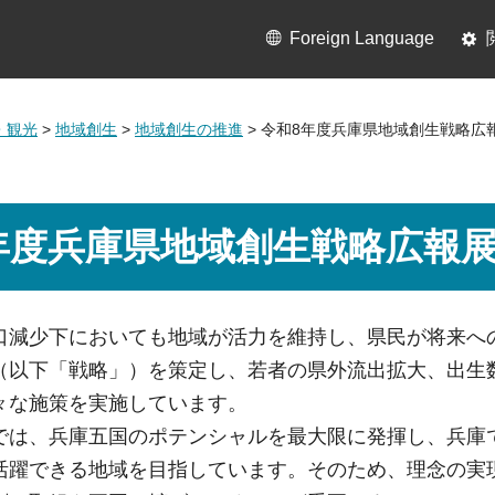
Foreign Language
・観光
>
地域創生
>
地域創生の推進
> 令和8年度兵庫県地域創生戦略広
年度兵庫県地域創生戦略広報
口減少下においても地域が活力を維持し、県民が将来へ
（以下「戦略」）を策定し、若者の県外流出拡大、出生
々な施策を実施しています。
では、兵庫五国のポテンシャルを最大限に発揮し、兵庫
活躍できる地域を目指しています。そのため、理念の実