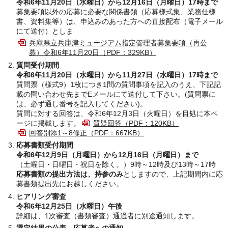
令和6年11月20日（水曜日）から12月16日（月曜日）17時まで
募集要項以外の応募に必要な関係書類（応募様式集、業務仕様
書、資料集等）は、申込みのあった方への直接配布（電子メール
にて送付）としま
兵庫県立兵庫津ミュージアム指定管理者募集要項（再公
募）令和6年11月20日（PDF：329KB）
質問受付期間
令和6年11月20日（水曜日）から11月27日（水曜日）17時まで
質問票（様式9）1枚につき1問の質問事項を記入のうえ、下記記
載の問い合わせ先までEメールにて送付して下さい。(質問票に
は、必ず通し番号を記入してください)。
質問に対する回答は、令和6年12月3日（火曜日）を目処に本ペ
ージに掲載します。
質疑回答（PDF：120KB）
回答別添1～8修正（PDF：667KB）
応募書類受付期間
令和6年12月9日（月曜日）から12月16日（月曜日）まで
（土曜日・日曜日・祝日を除く。）9時～12時及び13時～17時
応募書類の提出方法は、持参のみ
としますので、上記期間内に応
募書類提出先にお越しください。
ヒアリング審査
令和6年12月25日（水曜日）午後
詳細は、1次審査（書類審査）通過者に別途通知します。