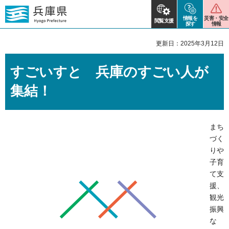
情報を
災害・安全
閲覧支援
探す
情報
更新日：2025年3月12日
すごいすと 兵庫のすごい人が
集結！
まち
づく
りや
子育
て支
援、
観光
振興
な