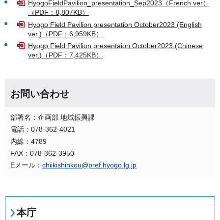
HyogoFieldPavilion_presentation_Sep2023（French ver）
（PDF：8,807KB）
Hyogo Field Pavilion presentation October2023 (English
ver.)（PDF：6,959KB）
Hyogo Field Pavilion presentaion October2023 (Chinese
ver.)（PDF：7,425KB）
お問い合わせ
部署名：企画部 地域振興課
電話：078-362-4021
内線：4789
FAX：078-362-3950
Eメール：
chiikishinkou@pref.hyogo.lg.jp
本庁