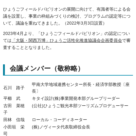
ひょうごフィールドパビリオンの展開に向けて、有識者等による会
議を設置し、事業の枠組みづくりの検討、プログラムの認定等につ
いて、議論を重ねてきました。（2022年3月3日設置）
2023年4月より、「ひょうごフィールドパビリオン」の認定につい
ては
「大阪・関西万博」ひょうご活性化推進協議会企画委員会
で審
査することとなりました。
会議メンバー（敬称略）
甲南大学地域連携センター所長・経済学部教授〔座
石川 路子
長〕
平櫛 武
キタイ設計(株)事業開発本部グループリーダー
古田 菜穂
(公社)ひょうご観光本部ツーリズムプロデューサー
子
田林 信哉
ローカル・コーディネーター
小田垣 栄
(株)ノヴィータ代表取締役会長
司