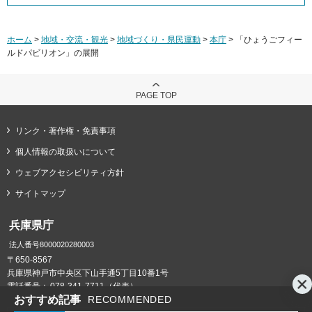
ホーム
>
地域・交流・観光
>
地域づくり・県民運動
>
本庁
> 「ひょうごフィー
ルドパビリオン」の展開
PAGE TOP
リンク・著作権・免責事項
個人情報の取扱いについて
ウェブアクセシビリティ方針
サイトマップ
兵庫県庁
法人番号8000020280003
〒650-8567
兵庫県神戸市中央区下山手通5丁目10番1号
電話番号：
078-341-7711（代表）
おすすめ記事
RECOMMENDED