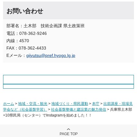
お問い合わせ
部署名：土木部 技術企画課 県土政策班
電話：078-362-9246
内線：4570
FAX：078-362-4433
Eメール：
gijyutsu@pref.hyogo.lg.jp
ホーム
>
地域・交流・観光
>
地域づくり・県民運動
>
本庁
>
出前講座・現場見
学会など（社会基盤学習）
>
社会基盤整備と建設業の魅力発信
> 兵庫県土木部
+10県民局（センター）でInstagramを始めました！！
PAGE TOP