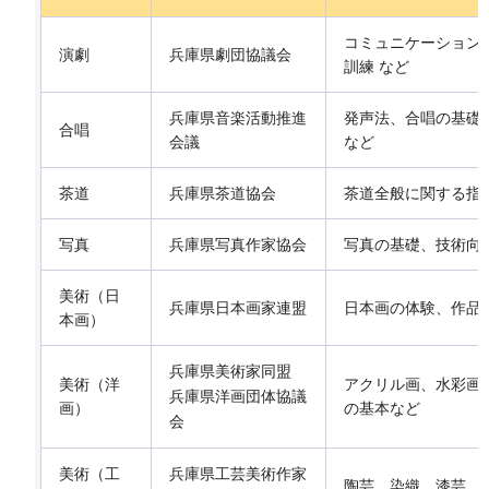
コミュニケーション
演劇
兵庫県劇団協議会
訓練 など
兵庫県音楽活動推進
発声法、合唱の基礎
合唱
会議
など
茶道
兵庫県茶道協会
茶道全般に関する指
写真
兵庫県写真作家協会
写真の基礎、技術向上
美術（日
兵庫県日本画家連盟
日本画の体験、作品
本画）
兵庫県美術家同盟
美術（洋
アクリル画、水彩画
兵庫県洋画団体協議
画）
の基本など
会
美術（工
兵庫県工芸美術作家
陶芸、染織、漆芸、