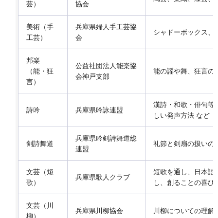
芸）
協会
美術（手
兵庫県婦人手工芸協
シャドーボックス、
工芸）
会
邦楽
公益社団法人能楽協
（能・狂
能の謡や舞、狂言の
会神戸支部
言）
漢詩・和歌・俳句等
詩吟
兵庫県吟詠連盟
しい発声方法 など
兵庫県吟剣詩舞道総
剣詩舞道
礼節と剣扇の扱いの
連盟
文芸（短
短歌を通し、日本語
兵庫県歌人クラブ
歌）
し、創ることの喜び
文芸（川
兵庫県川柳協会
川柳についての理解
柳）