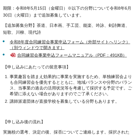
期限：令和8年5月15日（金曜日）※以下の分野について令和8年6月
30日（火曜日）まで追加募集しています。
【追加募集分野】茶道、日本画、手工芸、能楽、吟詠、剣詩舞道、
短歌、川柳、現代詩
令和8年度合同練習会事業申込フォーム（外部サイトへリンク）
（別ウィンドウで開きます）
合同練習会事業申込フォームマニュアル（PDF：491KB）
【申し込みにあたっての留意事項】
事業趣旨を踏まえ効果的に事業を実施するため、単独練習会より
も合同練習会を優先するとともに、地域バランスや分野のバラン
ス、当事業の過去の活用状況等を考慮して採択する予定です。ご
希望に添えない場合がありますのでご了承ください。
講師派遣団体が直接学校を募集している分野もあります。
【申し込み後の流れ】
実施校の選考、決定の後、採否についてご連絡します。採択された