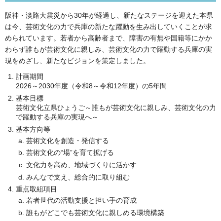
阪神・淡路大震災から30年が経過し、新たなステージを迎えた本県
は今、芸術文化の力で兵庫の新たな躍動を生み出していくことが求
められています。若者から高齢者まで、障害の有無や国籍等にかか
わらず誰もが芸術文化に親しみ、芸術文化の力で躍動する兵庫の実
現をめざし、新たなビジョンを策定しました。
計画期間
2026～2030年度（令和8～令和12年度）の5年間
基本目標
芸術文化立県ひょうご～誰もが芸術文化に親しみ、芸術文化の力
で躍動する兵庫の実現へ～
基本方向等
芸術文化を創造・発信する
芸術文化の“場”を育て拡げる
文化力を高め、地域づくりに活かす
みんなで支え、総合的に取り組む
重点取組項目
若者世代の活動支援と担い手の育成
誰もがどこでも芸術文化に親しめる環境構築