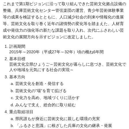
これまで第1期ビジョンに沿って取り組んできた芸術文化拠点設備の
整備、兵庫芸術文化センター管弦楽団の運営、青少年芸術体験事業
等の成果を検証するとともに、人口減少社会の到来や情報化の進展
等、芸術文化を取り巻く近年の諸情勢の変化等を踏まえた、人材育
成や発信力の強化等の新たな課題を取り入れ、次代にふさわしい芸
術文化の展開方向を示すビジョンに改定しました。
計画期間
2015年～2020年（平成27年～32年）頃の概ね6年間
基本目標
芸術文化立県ひょうご～芸術文化が暮らしに息づき、芸術文化で
人や地域を元気にする社会の実現～
基本方向
芸術文化を創造・発信する
芸術文化の”場”を育て拡げる
文化力を高め、地域づくりに活かす
みんなで支え、総合的に取り組む
重点取組項目
県民誰もが身近に芸術文化に親しむ環境の充実
「ふるさと意識」に根ざした兵庫の文化の継承・発展