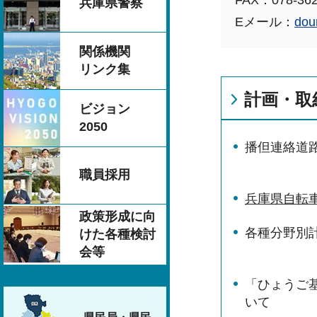
FAX：078-362
兵庫県警察
Eメール：
dou
関係機関
リンク集
計画・取
ビジョン
2050
播但連絡道
職員採用
兵庫県自転
政策形成に向
各種分野別
けた各種検討
会等
「ひょうご
いて