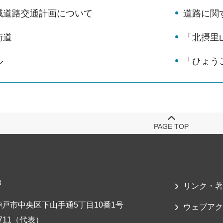
域道路交通計画について
道路に関
街道
「北摂里
ル
「ひょう
PAGE TOP
3
リンク・著
戸市中央区下山手通5丁目10番1号
ウェブアク
-7711（代表）