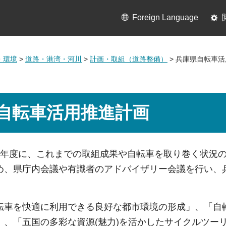
Foreign Language
・環境
>
道路・港湾・河川
>
計画・取組（道路整備）
> 兵庫県自転車
自転車活用推進計画
5年度に、これまでの取組成果や自転車を取り巻く状況
め、県庁内会議や有識者のアドバイザリー会議を行い、
転車を快適に利用できる良好な都市環境の形成」、「自
」、「五国の多彩な資源(魅力)を活かしたサイクルツー