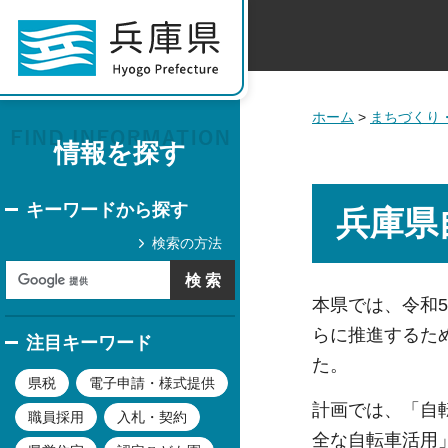
ホーム
>
まちづくり
情報を探す
キーワードから探す
兵庫県
検索の方法
本県では、令和
らに推進するた
注目キーワード
た。
県税
電子申請・様式提供
計画では、「自
職員採用
入札・契約
全な自転車活用