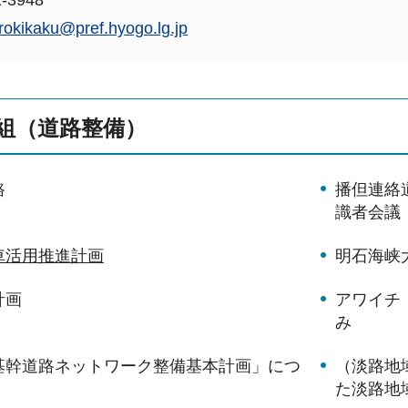
-3948
rokikaku@pref.hyogo.lg.jp
組（道路整備）
路
播但連絡
識者会議
車活用推進計画
明石海峡
計画
アワイチ
み
基幹道路ネットワーク整備基本計画」につ
（淡路地
た淡路地