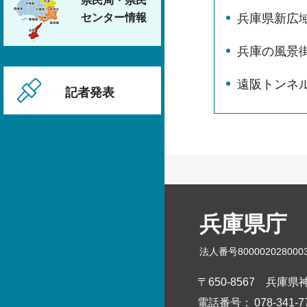
県民局・県民
兵庫県新広
センター情報
兵庫の風景
遠阪トンネ
記者発表
兵庫県庁
法人番号800002028000
〒650-8567
兵庫県神
電話番号：
078-341