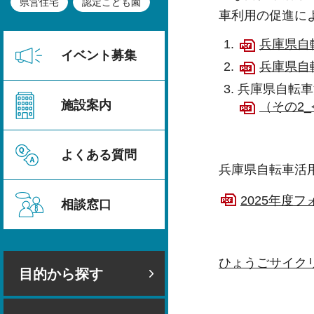
県営住宅
認定こども園
車利用の促進に
兵庫県自
イベント募集
兵庫県自転
兵庫県自転車
施設案内
（その2_
よくある質問
兵庫県自転車活
2025年度フ
相談窓口
ひょうごサイク
目的から探す