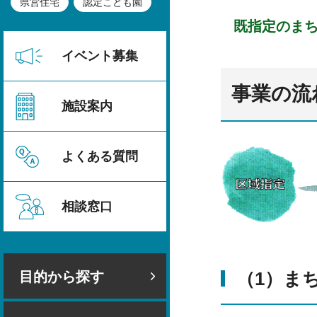
県営住宅
認定こども園
既指定のま
イベント募集
事業の流
施設案内
よくある質問
相談窓口
（1）ま
目的から探す