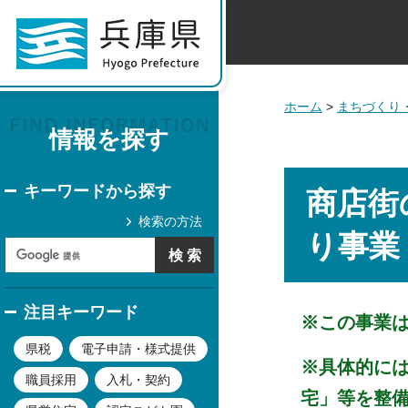
ホーム
>
まちづくり
情報を探す
キーワードから探す
商店街
検索の方法
り事業
注目キーワード
※この事業
県税
電子申請・様式提供
※具体的に
職員採用
入札・契約
宅」等を整