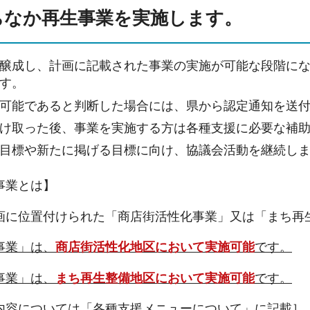
ちなか再生事業を実施します。
醸成し、計画に記載された事業の実施が可能な段階に
す。
可能であると判断した場合には、県から認定通知を送
け取った後、事業を実施する方は各種支援に必要な補
目標や新たに掲げる目標に向け、協議会活動を継続し
事業とは】
画に位置付けられた「商店街活性化事業」又は「まち再
事業」は、
商店街活性化地区において実施可能
です。
事業」は、
まち再生整備地区において実施可能
です。
内容については「各種支援メニューについて」に記載］