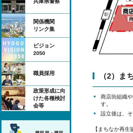
兵庫県警察
関係機関
リンク集
ビジョン
2050
職員採用
（2）ま
政策形成に向
商店街組織や
けた各種検討
す。
会等
設立後は、そ
【まちなか再生