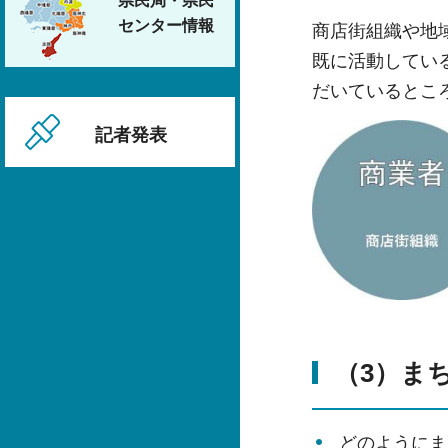
県民局・県民
センター情報
商店街組織や地
既に活動してい
だいているとこ
記者発表
（3）ま
どのようにま