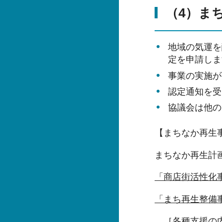
（4）ま
地域の気運を
定を申請しま
事業の実施が
認定通知を受
協議会は他の
【まちなか再生
まちなか再生計
「商店街活性化
「まち再生整備
［各種支援の