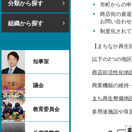
分類から探す
市町からの申
商店街の衰退
お問い合わせ
組織から探す
制度化されて
【まちなか再生
以下の2つの地
知事室
商店街活性化地
議会
商業機能の維持
まち再生整備地
教育委員会
多用途施設や良