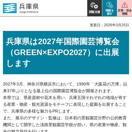
情報を
災害・安全
閲覧支援
探す
情報
更新日：2026年3月25日
兵庫県は2027年国際園芸博覧会
（GREEN×EXPO2027）に出展
します
2027年3月、神奈川県横浜市において、1990年「大阪花の万博」以
来37年ぶりとなる最上位の国際園芸博覧会が開催されます。
本県では、県産資材や花木を用い、兵庫五国それぞれの地域が有す
る産業・物産・観光資源をモチーフに表現した庭園を出展すること
で、兵庫県の多様な魅力をPRします。
また、展示のデザイン・監修は、日本初の景観園芸分野の公的教育
機関として開学した淡路景観園芸学校が担い、県の産業や物産、観
光の魅力発信を行います。