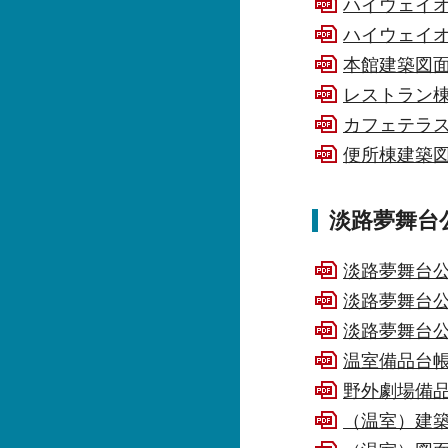
ハイウェイオ
ハイウェイオ
本館建築図面（
レストラン棟図
カフェテラス棟
便所棟建築図面
淡路夢舞台
淡路夢舞台公苑
淡路夢舞台公
淡路夢舞台公
温室備品台帳（
野外劇場備品
（温室）建築図