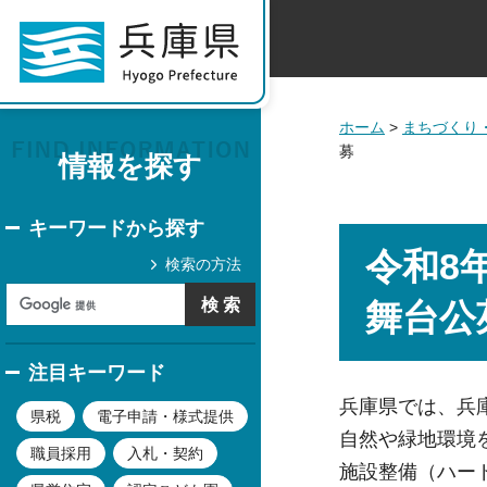
ホーム
>
まちづくり
募
情報を探す
キーワードから探す
令和8
検索の方法
舞台公
注目キーワード
兵庫県では、兵
県税
電子申請・様式提供
自然や緑地環境
職員採用
入札・契約
施設整備（ハー