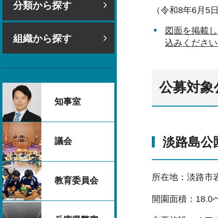
分類から探す
（令和8年6月5
図面を掲載し
組織から探す
込みください
公募対象
知事室
淡路島公
議会
所在地：淡路市岩屋
教育委員会
開園面積：18.