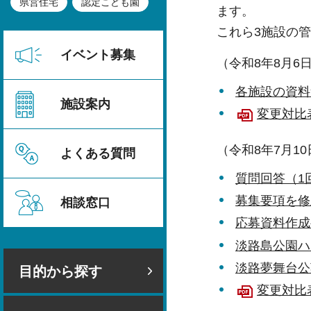
県営住宅
認定こども園
ます。
これら3施設の
イベント募集
（令和8年8月6
各施設の資料
施設案内
変更対比表
（令和8年7月1
よくある質問
質問回答（1
募集要項を修
相談窓口
応募資料作成
淡路島公園ハ
淡路夢舞台公
目的から探す
変更対比表