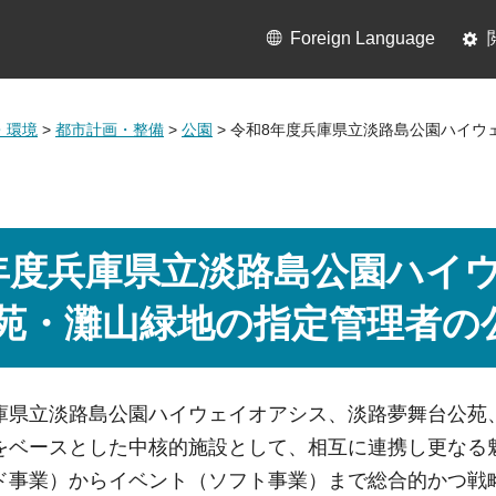
Foreign Language
・環境
>
都市計画・整備
>
公園
> 令和8年度兵庫県立淡路島公園ハイ
年度兵庫県立淡路島公園ハイ
苑・灘山緑地の指定管理者の
庫県立淡路島公園ハイウェイオアシス、淡路夢舞台公苑
をベースとした中核的施設として、相互に連携し更なる
ド事業）からイベント（ソフト事業）まで総合的かつ戦