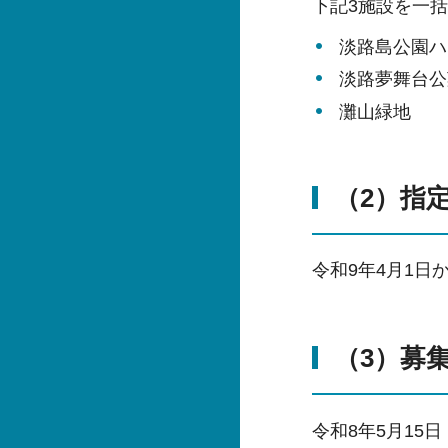
下記3施設を一
淡路島公園ハ
淡路夢舞台公
灘山緑地
（2）指
令和9年4月1日か
（3）募
令和8年5月15