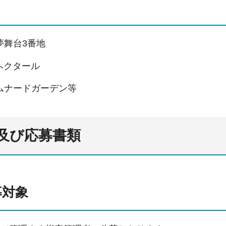
夢舞台3番地
3ヘクタール
ムナードガーデン等
及び応募書類
募対象