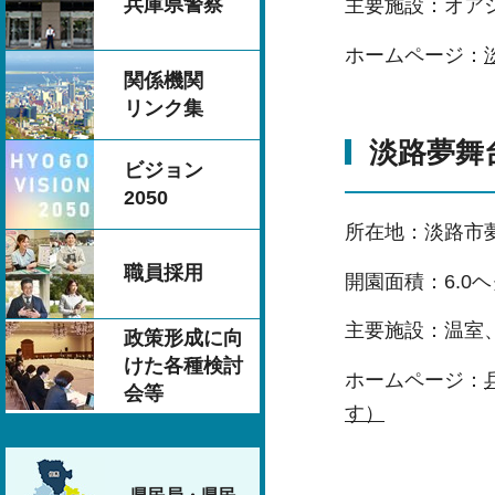
兵庫県警察
主要施設：オア
ホームページ：
関係機関
リンク集
淡路夢舞
ビジョン
2050
所在地：淡路市
職員採用
開園面積：6.0
主要施設：温室
政策形成に向
けた各種検討
ホームページ：
会等
す）