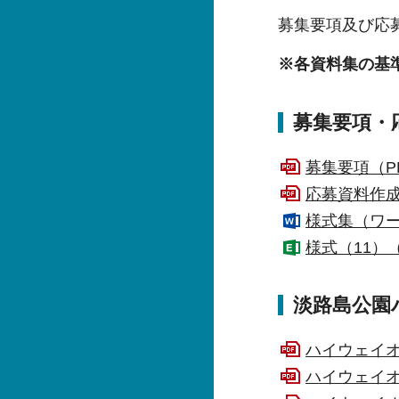
募集要項及び応
※各資料集の基
募集要項・
募集要項（PD
応募資料作成
様式集（ワー
様式（11）
淡路島公園
ハイウェイオ
ハイウェイオ