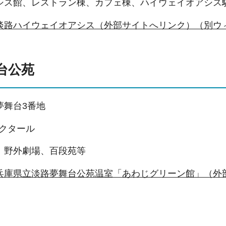
シス館、レストラン棟、カフェ棟、ハイウェイオアシス
淡路ハイウェイオアシス（外部サイトへリンク）（別ウ
台公苑
夢舞台3番地
ヘクタール
、野外劇場、百段苑等
兵庫県立淡路夢舞台公苑温室「あわじグリーン館」（外