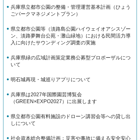
兵庫県立都市公園の整備・管理運営基本計画（ひょう
ごパークマネジメントプラン）
県立都市公園等（淡路島公園ハイウェイオアシスゾー
ン、淡路夢舞台公苑・灘山緑地）における民間活力導
入に向けたサウンディング調査の実施
兵庫県緑の広域計画策定業務公募型プロポーザルにつ
いて
明石城再現・城巡りアプリについて
兵庫県は2027年国際園芸博覧会
（GREEN×EXPO2027）に出展します
県立都市公園有料施設のドローン講習会等への貸し出
しについて
社会資本総合整備計画：災害や事故に備える安全安心