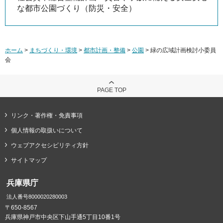
な都市公園づくり（防災・安全）
ホーム
>
まちづくり・環境
>
都市計画・整備
>
公園
> 緑の広域計画検討小委員
会
PAGE TOP
リンク・著作権・免責事項
個人情報の取扱いについて
ウェブアクセシビリティ方針
サイトマップ
兵庫県庁
法人番号8000020280003
〒650-8567
兵庫県神戸市中央区下山手通5丁目10番1号